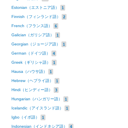
Estonian（エストニア語）
1
Finnish（フィンランド語）
2
French（フランス語）
6
Galician（ガリシア語）
1
Georgian（ジョージア語）
1
German（ドイツ語）
4
Greek（ギリシャ語）
1
Hausa（ハウサ語）
1
Hebrew（ヘブライ語）
1
Hindi（ヒンディー語）
3
Hungarian（ハンガリー語）
1
Icelandic（アイスランド語）
1
Igbo（イボ語）
1
Indonesian（インドネシア語）
4