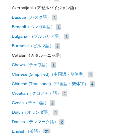
Azerbaijani（アゼルバイジャン語）
Basque（バスク語）
1
Bengali（ベンガル語）
1
Bulgarian（ブルガリア語）
1
Burmese（ビルマ語）
2
Catalan（カタルーニャ語）
Chewa（チェワ語）
1
Chinese (Simplified)（中国語・簡体字）
4
Chinese (Traditional)（中国語・繁体字）
4
Croatian（クロアチア語）
1
Czech（チェコ語）
2
Dutch（オランダ語）
4
Danish（デンマーク語）
2
English（英語）
21