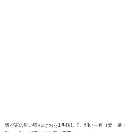
我が家の飼い猫-ゆきおを1匹残して、飼い主達（妻・娘・