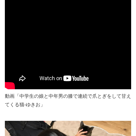
動画「中学生の娘と中年男の膝で連続で爪とぎをして甘え
てくる猫-ゆきお」