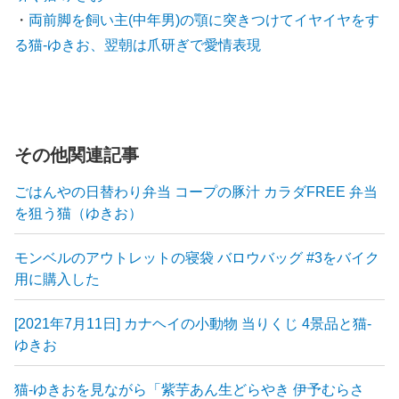
・
両前脚を飼い主(中年男)の顎に突きつけてイヤイヤをす
る猫-ゆきお、翌朝は爪研ぎで愛情表現
その他関連記事
ごはんやの日替わり弁当 コープの豚汁 カラダFREE 弁当
を狙う猫（ゆきお）
モンベルのアウトレットの寝袋 バロウバッグ #3をバイク
用に購入した
[2021年7月11日] カナヘイの小動物 当りくじ 4景品と猫-
ゆきお
猫-ゆきおを見ながら「紫芋あん生どらやき 伊予むらさ