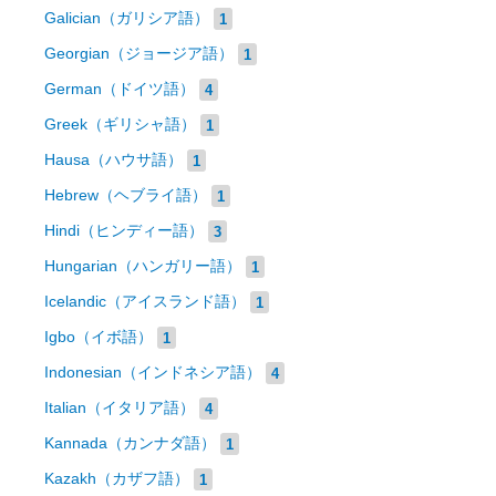
Galician（ガリシア語）
1
Georgian（ジョージア語）
1
German（ドイツ語）
4
Greek（ギリシャ語）
1
Hausa（ハウサ語）
1
Hebrew（ヘブライ語）
1
Hindi（ヒンディー語）
3
Hungarian（ハンガリー語）
1
Icelandic（アイスランド語）
1
Igbo（イボ語）
1
Indonesian（インドネシア語）
4
Italian（イタリア語）
4
Kannada（カンナダ語）
1
Kazakh（カザフ語）
1