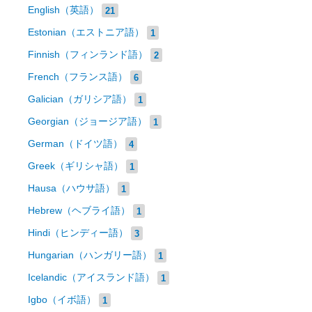
English（英語）
21
Estonian（エストニア語）
1
Finnish（フィンランド語）
2
French（フランス語）
6
Galician（ガリシア語）
1
Georgian（ジョージア語）
1
German（ドイツ語）
4
Greek（ギリシャ語）
1
Hausa（ハウサ語）
1
Hebrew（ヘブライ語）
1
Hindi（ヒンディー語）
3
Hungarian（ハンガリー語）
1
Icelandic（アイスランド語）
1
Igbo（イボ語）
1