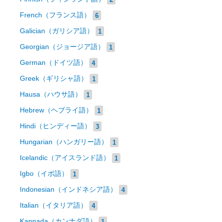
French（フランス語）
6
Galician（ガリシア語）
1
Georgian（ジョージア語）
1
German（ドイツ語）
4
Greek（ギリシャ語）
1
Hausa（ハウサ語）
1
Hebrew（ヘブライ語）
1
Hindi（ヒンディー語）
3
Hungarian（ハンガリー語）
1
Icelandic（アイスランド語）
1
Igbo（イボ語）
1
Indonesian（インドネシア語）
4
Italian（イタリア語）
4
Kannada（カンナダ語）
1