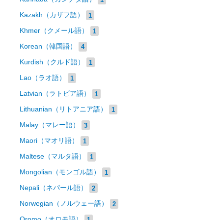
Kazakh（カザフ語）
1
Khmer（クメール語）
1
Korean（韓国語）
4
Kurdish（クルド語）
1
Lao（ラオ語）
1
Latvian（ラトビア語）
1
Lithuanian（リトアニア語）
1
Malay（マレー語）
3
Maori（マオリ語）
1
Maltese（マルタ語）
1
Mongolian（モンゴル語）
1
Nepali（ネパール語）
2
Norwegian（ノルウェー語）
2
Oromo（オロモ語）
1