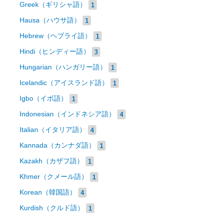
Greek（ギリシャ語）
1
Hausa（ハウサ語）
1
Hebrew（ヘブライ語）
1
Hindi（ヒンディー語）
3
Hungarian（ハンガリー語）
1
Icelandic（アイスランド語）
1
Igbo（イボ語）
1
Indonesian（インドネシア語）
4
Italian（イタリア語）
4
Kannada（カンナダ語）
1
Kazakh（カザフ語）
1
Khmer（クメール語）
1
Korean（韓国語）
4
Kurdish（クルド語）
1