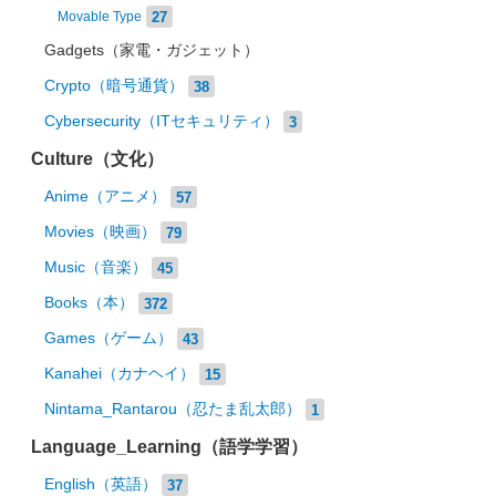
27
Movable Type
Gadgets（家電・ガジェット）
Crypto（暗号通貨）
38
Cybersecurity（ITセキュリティ）
3
Culture（文化）
Anime（アニメ）
57
Movies（映画）
79
Music（音楽）
45
Books（本）
372
Games（ゲーム）
43
Kanahei（カナヘイ）
15
Nintama_Rantarou（忍たま乱太郎）
1
Language_Learning（語学学習）
English（英語）
37