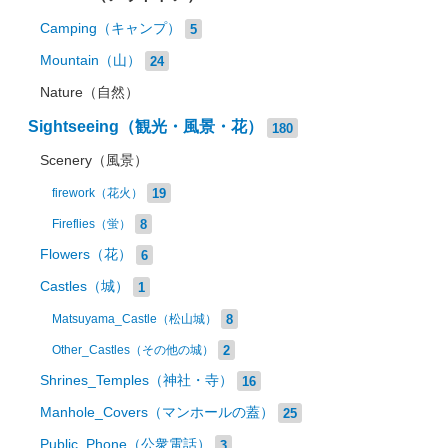
Camping（キャンプ）
5
Mountain（山）
24
Nature（自然）
Sightseeing（観光・風景・花）
180
Scenery（風景）
19
firework（花火）
8
Fireflies（蛍）
Flowers（花）
6
Castles（城）
1
8
Matsuyama_Castle（松山城）
2
Other_Castles（その他の城）
Shrines_Temples（神社・寺）
16
Manhole_Covers（マンホールの蓋）
25
Public_Phone（公衆電話）
3