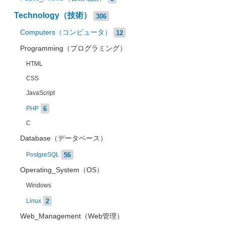
Technology（技術）
306
Computers（コンピュータ）
12
Programming（プログラミング）
HTML
CSS
JavaScript
6
PHP
C
Database（データベース）
56
PostgreSQL
Operating_System（OS）
Windows
2
Linux
Web_Management（Web管理）