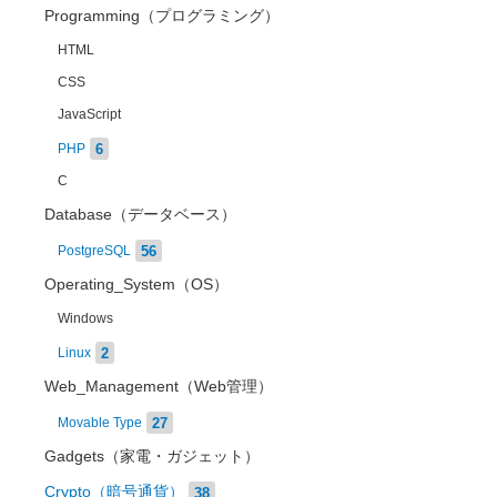
Programming（プログラミング）
HTML
CSS
JavaScript
6
PHP
C
Database（データベース）
56
PostgreSQL
Operating_System（OS）
Windows
2
Linux
Web_Management（Web管理）
27
Movable Type
Gadgets（家電・ガジェット）
Crypto（暗号通貨）
38