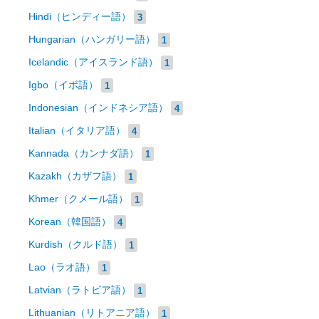
Hindi（ヒンディー語）
3
Hungarian（ハンガリー語）
1
Icelandic（アイスランド語）
1
Igbo（イボ語）
1
Indonesian（インドネシア語）
4
Italian（イタリア語）
4
Kannada（カンナダ語）
1
Kazakh（カザフ語）
1
Khmer（クメール語）
1
Korean（韓国語）
4
Kurdish（クルド語）
1
Lao（ラオ語）
1
Latvian（ラトビア語）
1
Lithuanian（リトアニア語）
1