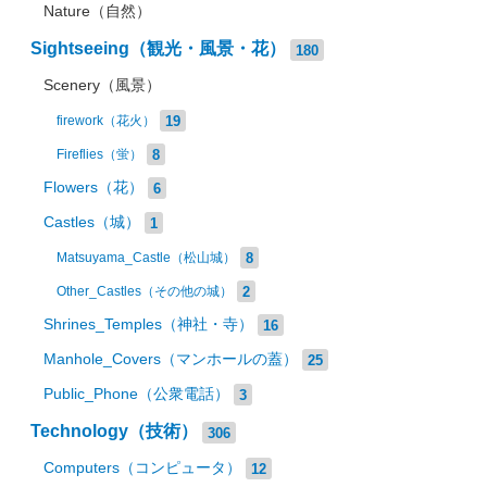
Nature（自然）
Sightseeing（観光・風景・花）
180
Scenery（風景）
19
firework（花火）
8
Fireflies（蛍）
Flowers（花）
6
Castles（城）
1
8
Matsuyama_Castle（松山城）
2
Other_Castles（その他の城）
Shrines_Temples（神社・寺）
16
Manhole_Covers（マンホールの蓋）
25
Public_Phone（公衆電話）
3
Technology（技術）
306
Computers（コンピュータ）
12