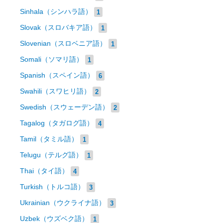
Sinhala（シンハラ語）
1
Slovak（スロバキア語）
1
Slovenian（スロベニア語）
1
Somali（ソマリ語）
1
Spanish（スペイン語）
6
Swahili（スワヒリ語）
2
Swedish（スウェーデン語）
2
Tagalog（タガログ語）
4
Tamil（タミル語）
1
Telugu（テルグ語）
1
Thai（タイ語）
4
Turkish（トルコ語）
3
Ukrainian（ウクライナ語）
3
Uzbek（ウズベク語）
1