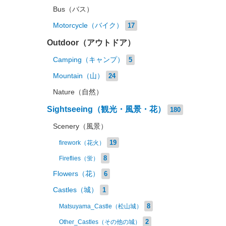
Bus（バス）
Motorcycle（バイク）
17
Outdoor（アウトドア）
Camping（キャンプ）
5
Mountain（山）
24
Nature（自然）
Sightseeing（観光・風景・花）
180
Scenery（風景）
19
firework（花火）
8
Fireflies（蛍）
Flowers（花）
6
Castles（城）
1
8
Matsuyama_Castle（松山城）
2
Other_Castles（その他の城）