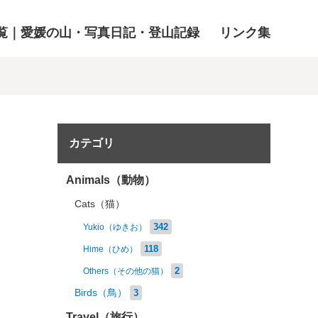
覧｜愛媛の山・写真日記・登山記録
リンク集
カテゴリ
Animals（動物）
Cats（猫）
342
Yukio（ゆきお）
118
Hime（ひめ）
2
Others（その他の猫）
Birds（鳥）
3
Travel（旅行）