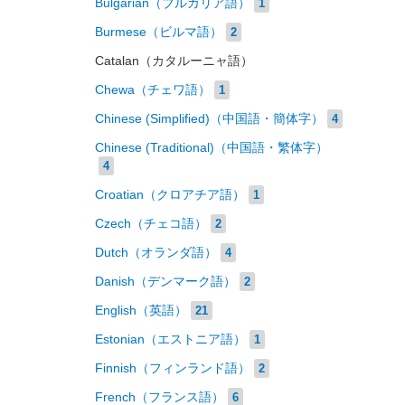
Bulgarian（ブルガリア語）
1
Burmese（ビルマ語）
2
Catalan（カタルーニャ語）
Chewa（チェワ語）
1
Chinese (Simplified)（中国語・簡体字）
4
Chinese (Traditional)（中国語・繁体字）
4
Croatian（クロアチア語）
1
Czech（チェコ語）
2
Dutch（オランダ語）
4
Danish（デンマーク語）
2
English（英語）
21
Estonian（エストニア語）
1
Finnish（フィンランド語）
2
French（フランス語）
6