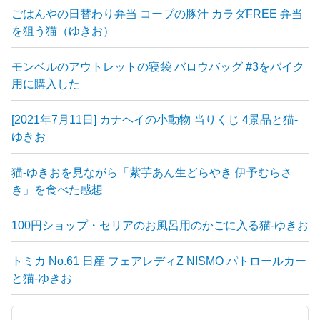
ごはんやの日替わり弁当 コープの豚汁 カラダFREE 弁当
を狙う猫（ゆきお）
モンベルのアウトレットの寝袋 バロウバッグ #3をバイク
用に購入した
[2021年7月11日] カナヘイの小動物 当りくじ 4景品と猫-
ゆきお
猫-ゆきおを見ながら「紫芋あん生どらやき 伊予むらさ
き」を食べた感想
100円ショップ・セリアのお風呂用のかごに入る猫-ゆきお
トミカ No.61 日産 フェアレディZ NISMO パトロールカー
と猫-ゆきお