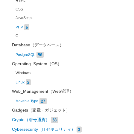
HTML
CSS
JavaScript
6
PHP
C
Database（データベース）
56
PostgreSQL
Operating_System（OS）
Windows
2
Linux
Web_Management（Web管理）
27
Movable Type
Gadgets（家電・ガジェット）
Crypto（暗号通貨）
38
Cybersecurity（ITセキュリティ）
3