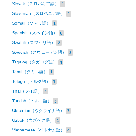
Slovak（スロバキア語）
1
Slovenian（スロベニア語）
1
Somali（ソマリ語）
1
Spanish（スペイン語）
6
Swahili（スワヒリ語）
2
Swedish（スウェーデン語）
2
Tagalog（タガログ語）
4
Tamil（タミル語）
1
Telugu（テルグ語）
1
Thai（タイ語）
4
Turkish（トルコ語）
3
Ukrainian（ウクライナ語）
3
Uzbek（ウズベク語）
1
Vietnamese（ベトナム語）
4