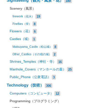
Sightseeing（観光・風景・花）
180
Scenery（風景）
19
firework（花火）
8
Fireflies（蛍）
Flowers（花）
6
Castles（城）
1
8
Matsuyama_Castle（松山城）
2
Other_Castles（その他の城）
Shrines_Temples（神社・寺）
16
Manhole_Covers（マンホールの蓋）
25
Public_Phone（公衆電話）
3
Technology（技術）
306
Computers（コンピュータ）
12
Programming（プログラミング）