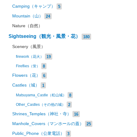
Camping（キャンプ）
5
Mountain（山）
24
Nature（自然）
Sightseeing（観光・風景・花）
180
Scenery（風景）
19
firework（花火）
8
Fireflies（蛍）
Flowers（花）
6
Castles（城）
1
8
Matsuyama_Castle（松山城）
2
Other_Castles（その他の城）
Shrines_Temples（神社・寺）
16
Manhole_Covers（マンホールの蓋）
25
Public_Phone（公衆電話）
3