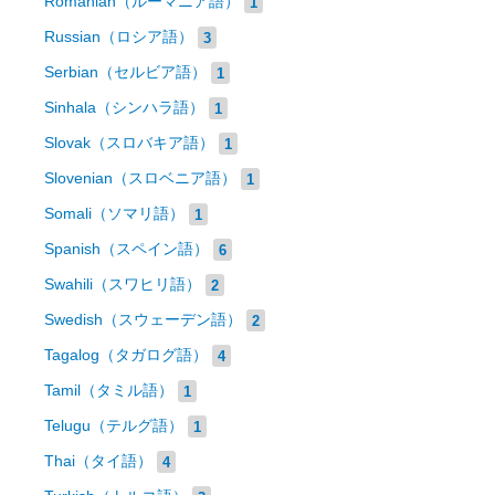
Romanian（ルーマニア語）
1
Russian（ロシア語）
3
Serbian（セルビア語）
1
Sinhala（シンハラ語）
1
Slovak（スロバキア語）
1
Slovenian（スロベニア語）
1
Somali（ソマリ語）
1
Spanish（スペイン語）
6
Swahili（スワヒリ語）
2
Swedish（スウェーデン語）
2
Tagalog（タガログ語）
4
Tamil（タミル語）
1
Telugu（テルグ語）
1
Thai（タイ語）
4