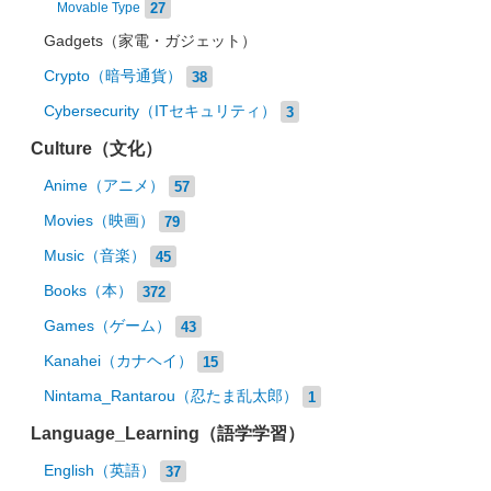
27
Movable Type
Gadgets（家電・ガジェット）
Crypto（暗号通貨）
38
Cybersecurity（ITセキュリティ）
3
Culture（文化）
Anime（アニメ）
57
Movies（映画）
79
Music（音楽）
45
Books（本）
372
Games（ゲーム）
43
Kanahei（カナヘイ）
15
Nintama_Rantarou（忍たま乱太郎）
1
Language_Learning（語学学習）
English（英語）
37