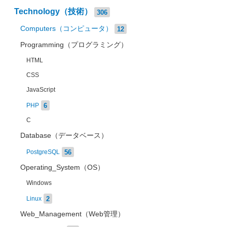
Technology（技術）
306
Computers（コンピュータ）
12
Programming（プログラミング）
HTML
CSS
JavaScript
6
PHP
C
Database（データベース）
56
PostgreSQL
Operating_System（OS）
Windows
2
Linux
Web_Management（Web管理）