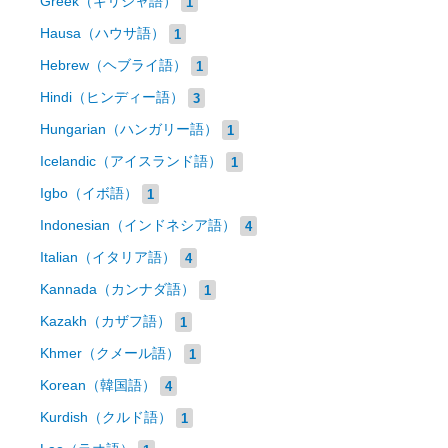
Greek（ギリシャ語）
1
Hausa（ハウサ語）
1
Hebrew（ヘブライ語）
1
Hindi（ヒンディー語）
3
Hungarian（ハンガリー語）
1
Icelandic（アイスランド語）
1
Igbo（イボ語）
1
Indonesian（インドネシア語）
4
Italian（イタリア語）
4
Kannada（カンナダ語）
1
Kazakh（カザフ語）
1
Khmer（クメール語）
1
Korean（韓国語）
4
Kurdish（クルド語）
1