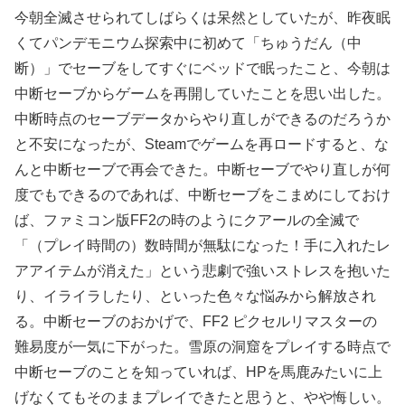
今朝全滅させられてしばらくは呆然としていたが、昨夜眠
くてパンデモニウム探索中に初めて「ちゅうだん（中
断）」でセーブをしてすぐにベッドで眠ったこと、今朝は
中断セーブからゲームを再開していたことを思い出した。
中断時点のセーブデータからやり直しができるのだろうか
と不安になったが、Steamでゲームを再ロードすると、な
んと中断セーブで再会できた。中断セーブでやり直しが何
度でもできるのであれば、中断セーブをこまめにしておけ
ば、ファミコン版FF2の時のようにクアールの全滅で
「（プレイ時間の）数時間が無駄になった！手に入れたレ
アアイテムが消えた」という悲劇で強いストレスを抱いた
り、イライラしたり、といった色々な悩みから解放され
る。中断セーブのおかげで、FF2 ピクセルリマスターの
難易度が一気に下がった。雪原の洞窟をプレイする時点で
中断セーブのことを知っていれば、HPを馬鹿みたいに上
げなくてもそのままプレイできたと思うと、やや悔しい。