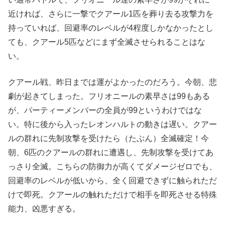
近ければ、さらに一撃でクアール1匹を葬り去る攻撃力を
持っていれば、回避率のレベルが4程度しかなかったとし
ても、クアール5匹などにまず全滅させられることはな
い。
クアール戦、昨日までは運がよかったのだろう。今朝、悲
劇が起きてしまった。フリオニールの素早さは99もある
が、パーティーメンバーの全員が99というわけではな
い。特に後から入ったレオンハルトの動きは遅い。クアー
ルの群れに先制攻撃を受けたら（たぶん）全滅確定！今
朝、6匹のクアールの群れに遭遇し、先制攻撃を受けてあ
っさり全滅。こちらの防御力が高くてダメージゼロでも、
回避率のレベルが低いから、全く回避できずに触られただ
けで即死。クアールの触れただけで相手を即死させる特殊
能力、凶悪すぎる。