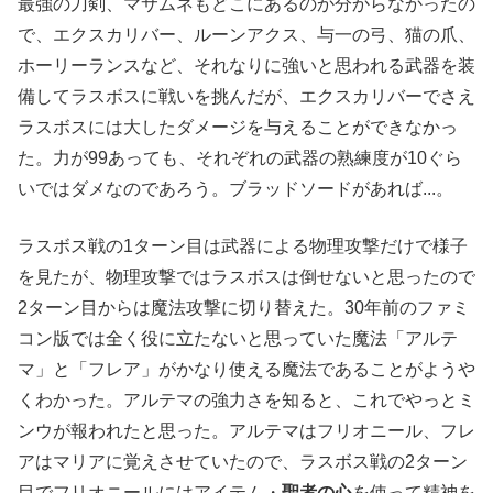
最強の刀剣、マサムネもどこにあるのか分からなかったの
で、エクスカリバー、ルーンアクス、与一の弓、猫の爪、
ホーリーランスなど、それなりに強いと思われる武器を装
備してラスボスに戦いを挑んだが、エクスカリバーでさえ
ラスボスには大したダメージを与えることができなかっ
た。力が99あっても、それぞれの武器の熟練度が10ぐら
いではダメなのであろう。ブラッドソードがあれば...。
ラスボス戦の1ターン目は武器による物理攻撃だけで様子
を見たが、物理攻撃ではラスボスは倒せないと思ったので
2ターン目からは魔法攻撃に切り替えた。30年前のファミ
コン版では全く役に立たないと思っていた魔法「アルテ
マ」と「フレア」がかなり使える魔法であることがようや
くわかった。アルテマの強力さを知ると、これでやっとミ
ンウが報われたと思った。アルテマはフリオニール、フレ
アはマリアに覚えさせていたので、ラスボス戦の2ターン
目でフリオニールにはアイテム・
聖者の心
を使って精神を