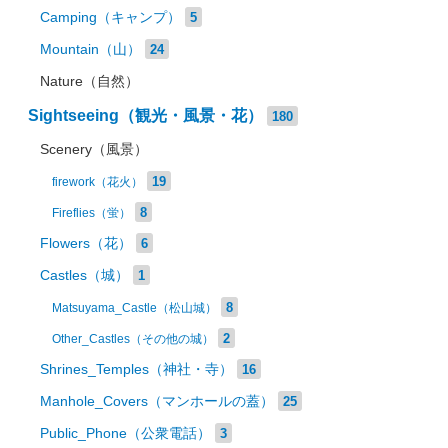
Camping（キャンプ）
5
Mountain（山）
24
Nature（自然）
Sightseeing（観光・風景・花）
180
Scenery（風景）
19
firework（花火）
8
Fireflies（蛍）
Flowers（花）
6
Castles（城）
1
8
Matsuyama_Castle（松山城）
2
Other_Castles（その他の城）
Shrines_Temples（神社・寺）
16
Manhole_Covers（マンホールの蓋）
25
Public_Phone（公衆電話）
3