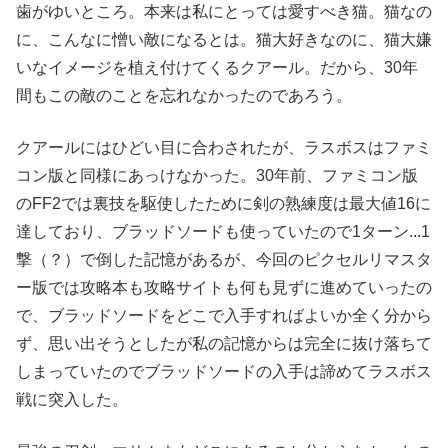
歯がゆいところ。本来は私にとっては愛すべき猫。猫なの
に、こんなに憎い敵になるとは。猫大好きなのに、猫大嫌
いなイメージを植え付けてくるクアール。だから、30年
間もこの敵のことを忘れなかったのであろう。
クアールにはひどい目に合わされたが、ラスボスはファミ
コン版と同様にあっけなかった。30年前、ファミコン版
のFF2では裏技を駆使したために剣の熟練度は最大値16に
達しており、ブラッドソードも使っていたので1ターン...1
撃（？）で倒した記憶があるが、今回のピクセルリマスタ
ー版では攻略本も攻略サイトも何も見ずに進めていったの
で、ブラッドソードをどこで入手すればよいか全く分から
ず、思い出そうとしたが私の記憶からは完全に抜け落ちて
しまっていたのでブラッドソードの入手は諦めてラスボス
戦に突入した。