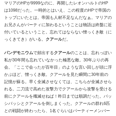
マリアのHPが9999なのに、再開したレオンハルトのHP
は1098だった。一時的とはいえ、この程度のHPで帝国の
トップにいたとは。帝国も人材不足なんだなぁ。マリアの
お兄さんがパーティに加わるということは物語は終盤に近
付いているということ。忘れてはならない憎っくき敵（に
っくきてき）がいる。
クアール
だ。
パンデモニウム
で頻出する
クアール
のことは、忘れっぽい
私が30年間も忘れていなかった極悪な敵。30年ぶりの再
会。「ここで会ったが百年目」のような言い回しが頭に浮
かぶほど、憎っくき敵。クアールを見た瞬間に30年前の
記憶が蘇る。早く全滅させなくては、こちらが全滅させら
れる。二刀流で高めた攻撃力でクアールから攻撃を受ける
前にクアールを殲滅せねば！昨日までは順調だった。バッ
シバッシとクアールを倒しまくった。クアールの群れ6匹
との戦闘が終わったら、1名ぐらいはパーティーメンバー