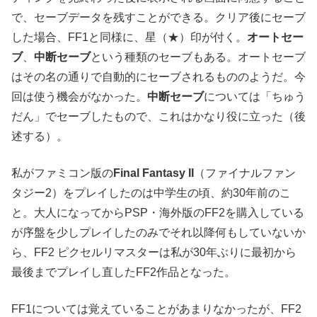
で、セーブデータを残すことができる。クリア後にセーブ
した場合、FF1と同様に、星（★）印が付く。
オートセー
ブ
、
中断セーブ
という種類のセーブもある。オートセーブ
はその名の通りで自動的にセーブされるもののようだ。今
回は使う機会がなかった。
中断セーブ
については「ちゅう
だん」でセーブしたもので、これはかなり役に立った（後
述する）。
私がファミコン版の
Final Fantasy II
（ファイナルファン
タジー2）をプレイしたのは中学生の頃、約30年前のこ
と。大人になってからPSP・海外版のFF2を購入している
が序盤を少しプレイしたのみでそれ以降何もしていないか
ら、FF2 ピクセルリマスターは私が30年ぶりに最初から
最後までプレイし直したFF2作品となった。
FF1については覚えていることがあまりなかったが、FF2