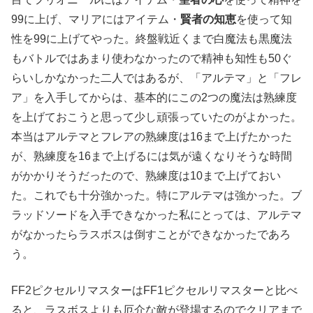
99に上げ、マリアにはアイテム・
賢者の知恵
を使って知
性を99に上げてやった。終盤戦近くまで白魔法も黒魔法
もバトルではあまり使わなかったので精神も知性も50ぐ
らいしかなかった二人ではあるが、「アルテマ」と「フレ
ア」を入手してからは、基本的にこの2つの魔法は熟練度
を上げておこうと思って少し頑張っていたのがよかった。
本当はアルテマとフレアの熟練度は16まで上げたかった
が、熟練度を16まで上げるには気が遠くなりそうな時間
がかかりそうだったので、熟練度は10まで上げておい
た。これでも十分強かった。特にアルテマは強かった。ブ
ラッドソードを入手できなかった私にとっては、アルテマ
がなかったらラスボスは倒すことができなかったであろ
う。
FF2ピクセルリマスターはFF1ピクセルリマスターと比べ
ると、ラスボスよりも厄介な敵が登場するのでクリアまで