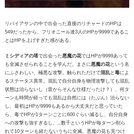
リバイアサンの中で出会った直後のリチャードのHPは
549だったから、フリオニール達3人のHPが9999であるこ
とはHPを上げすぎた感がある。
ミシディアの塔
で出会った
悪魔の花
ではHPが9999あって
も全滅させられることを学んだ。まさに
悪魔の花
という名
にふさわしい、極悪な攻撃。触られただけで
混乱
と
毒
によ
るステータス異常。混乱で自分自身を物理攻撃しても混乱
状態は治らないし（昔からそんな仕様だったけ？）、何タ
ーンも時間が経っても混乱は自然には（たぶん）治らない
し、最初はHPが9999もあるから大丈夫だと思っていた
ら、毒でHPが1ターンごとに600ぐらい減るし、自分自身
への攻撃も強すぎるし、...数千というHPが毎ターン削ら
れて10ターンも経たないうちに全滅。悪魔の花も見つけ