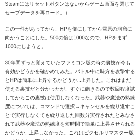
Steamにはリセットボタンはないからゲーム画面を閉じて
セーブデータを再ロード。）
この一件があってから、HPを倍にしてから雪原の洞窟に
向かうことにした。500の倍は1000なので、HPをまず
1000にしようと。
30年間ずっと覚えていたファミコン版の時の裏技が今も
有効かどうかを確かめてみた。バトル中に味方を攻撃する
とHPは簡単に上昇するかどうか...上昇した。これはまだ
使える裏技だと分かったが、すぐに飽きるので数回程度試
してからこの裏技は使用しなくなった。武器や魔法の熟練
度については、コマンドで選択→キャンセルを繰り返すこ
とで実行しなくても繰り返した回数分実行されたとみなさ
れて武器や魔法の熟練度を短時間で簡単に上昇させられる
かどうか...上昇しなかった。これはピクセルリマスター版