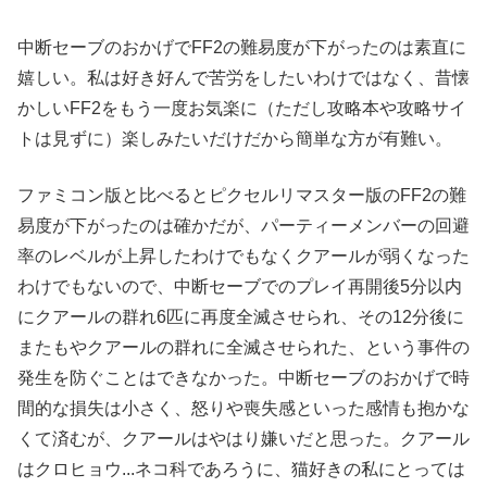
中断セーブのおかげでFF2の難易度が下がったのは素直に
嬉しい。私は好き好んで苦労をしたいわけではなく、昔懐
かしいFF2をもう一度お気楽に（ただし攻略本や攻略サイ
トは見ずに）楽しみたいだけだから簡単な方が有難い。
ファミコン版と比べるとピクセルリマスター版のFF2の難
易度が下がったのは確かだが、パーティーメンバーの回避
率のレベルが上昇したわけでもなくクアールが弱くなった
わけでもないので、中断セーブでのプレイ再開後5分以内
にクアールの群れ6匹に再度全滅させられ、その12分後に
またもやクアールの群れに全滅させられた、という事件の
発生を防ぐことはできなかった。中断セーブのおかげで時
間的な損失は小さく、怒りや喪失感といった感情も抱かな
くて済むが、クアールはやはり嫌いだと思った。クアール
はクロヒョウ...ネコ科であろうに、猫好きの私にとっては