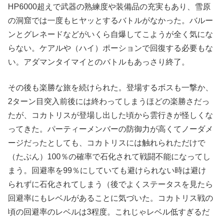
HP6000超えで武器の熟練度や装備品の充実もあり、雪原
の洞窟では一度もヒヤッとするバトルがなかった。バルー
ンとグレネードなどがいくら自爆してこようが全く気にな
らない。ケアルや（ハイ）ポーションで回復する必要もな
い。アダマンタイマイとのバトルもあっさり終了。
その後も楽勝な旅を続けられた。登場するボスも一撃か、
2ターン目突入前後には終わってしまうほどの楽勝さだっ
たが、コカトリスが登場し出した頃から雲行きが怪しくな
ってきた。パーティーメンバーの防御力が高くてノーダメ
ージだったとしても、コカトリスには触れられただけで
（たぶん）100％の確率で石化されて戦闘不能になってし
まう。回避率を99％にしていても避けられない時は避け
られずに石化されてしまう（後でよくステータスを見たら
回避率にもレベルがあることに気づいた。コカトリス戦の
頃の回避率のレベルは3程度。これじゃレベル低すぎるだ