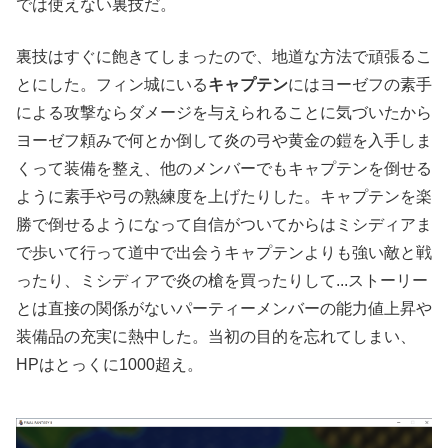
では使えない裏技だ。
裏技はすぐに飽きてしまったので、地道な方法で頑張るこ
とにした。フィン城にいる
キャプテン
にはヨーゼフの素手
による攻撃ならダメージを与えられることに気づいたから
ヨーゼフ頼みで何とか倒して炎の弓や黄金の鎧を入手しま
くって装備を整え、他のメンバーでもキャプテンを倒せる
ように素手や弓の熟練度を上げたりした。キャプテンを楽
勝で倒せるようになって自信がついてからはミシディアま
で歩いて行って道中で出会うキャプテンよりも強い敵と戦
ったり、ミシディアで炎の槍を買ったりして...ストーリー
とは直接の関係がないパーティーメンバーの能力値上昇や
装備品の充実に熱中した。当初の目的を忘れてしまい、
HPはとっくに1000超え。