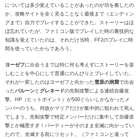
については多少覚えていることがあったのが功を奏したの
か、攻略サイトを全く見ることなく最後まで（エンディン
グまで）自力でプレイすることができた。ストーリーはほ
ぼ忘れていたが、ファミコン版でプレイした時の裏技的な
知識を覚えていたのは、それだけ当時、FF2のプレイに時
間を使っていたからであろう。
ヨーゼフ
に出会うまでは特に何も考えずにストーリーを楽
しむことを中心にして普通にのんびりとプレイしていた。
それが一変したのはヨーゼフと向かった
雪原の洞窟
で出会
った
バルーン
と
グレネード
の先制攻撃による連続自爆攻
撃。HP（ヒットポイント）が500ぐらいしかなかったメ
ンバーのうち、何故かマリアだけが集中的に狙われて死ん
でしまう。先制攻撃で特定メンバーだけに集中して自爆攻
撃とか極悪すぎ！パーティーがそのまま全滅に向かってい
たので、全滅する前にリセット。（ファミコンと違って