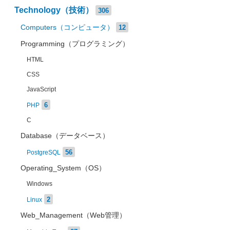
Technology（技術）
306
Computers（コンピュータ）
12
Programming（プログラミング）
HTML
CSS
JavaScript
6
PHP
C
Database（データベース）
56
PostgreSQL
Operating_System（OS）
Windows
2
Linux
Web_Management（Web管理）