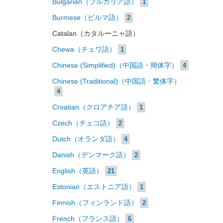
Bulgarian（ブルガリア語）
1
Burmese（ビルマ語）
2
Catalan（カタルーニャ語）
Chewa（チェワ語）
1
Chinese (Simplified)（中国語・簡体字）
4
Chinese (Traditional)（中国語・繁体字）
4
Croatian（クロアチア語）
1
Czech（チェコ語）
2
Dutch（オランダ語）
4
Danish（デンマーク語）
2
English（英語）
21
Estonian（エストニア語）
1
Finnish（フィンランド語）
2
French（フランス語）
6