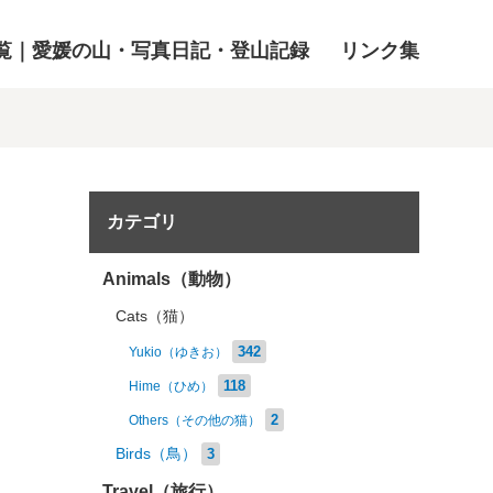
覧｜愛媛の山・写真日記・登山記録
リンク集
カテゴリ
Animals（動物）
Cats（猫）
342
Yukio（ゆきお）
118
Hime（ひめ）
2
Others（その他の猫）
Birds（鳥）
3
Travel（旅行）