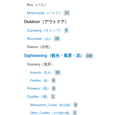
Bus（バス）
Motorcycle（バイク）
17
Outdoor（アウトドア）
Camping（キャンプ）
5
Mountain（山）
24
Nature（自然）
Sightseeing（観光・風景・花）
180
Scenery（風景）
19
firework（花火）
8
Fireflies（蛍）
Flowers（花）
6
Castles（城）
1
8
Matsuyama_Castle（松山城）
2
Other_Castles（その他の城）