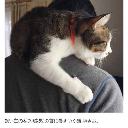
飼い主の私(39歳男)の首に巻きつく猫-ゆきお。