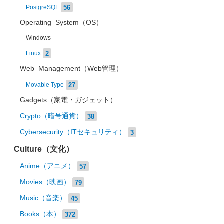
56
PostgreSQL
Operating_System（OS）
Windows
2
Linux
Web_Management（Web管理）
27
Movable Type
Gadgets（家電・ガジェット）
Crypto（暗号通貨）
38
Cybersecurity（ITセキュリティ）
3
Culture（文化）
Anime（アニメ）
57
Movies（映画）
79
Music（音楽）
45
Books（本）
372