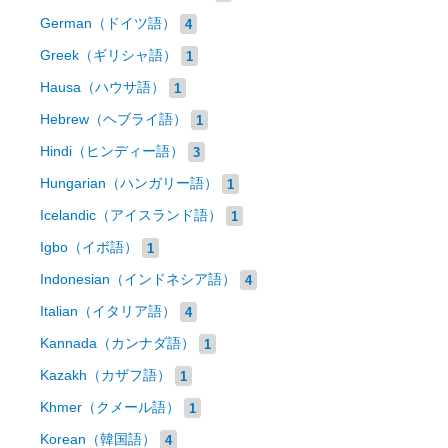
German（ドイツ語）
4
Greek（ギリシャ語）
1
Hausa（ハウサ語）
1
Hebrew（ヘブライ語）
1
Hindi（ヒンディー語）
3
Hungarian（ハンガリー語）
1
Icelandic（アイスランド語）
1
Igbo（イボ語）
1
Indonesian（インドネシア語）
4
Italian（イタリア語）
4
Kannada（カンナダ語）
1
Kazakh（カザフ語）
1
Khmer（クメール語）
1
Korean（韓国語）
4