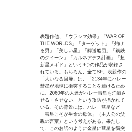
表題作他、「ウラシマ効果」「WAR OF
THE WORLDS」「ターゲット」「灼け
る男」「美しい星」「葬送船団」「鋼鉄
のクイーン」「カルネアデス計画」「超
新星メギド」という9つの作品が収録さ
れている。もちろん、全てSF。表題作の
「大いなる回帰」は、「2134年にハレー
彗星が地球に衝突することを避けるため
に、2060年の人達がハレー彗星を消滅さ
せる・させない、という攻防が描かれて
いる。その背景には、ハレー彗星など
「彗星こそが生命の母体」（主人公の父
親の言葉）という考えがある。果たし
て、このお話のように金星に彗星を衝突