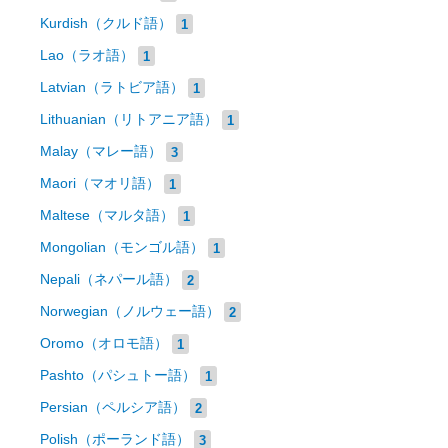
Kurdish（クルド語）
1
Lao（ラオ語）
1
Latvian（ラトビア語）
1
Lithuanian（リトアニア語）
1
Malay（マレー語）
3
Maori（マオリ語）
1
Maltese（マルタ語）
1
Mongolian（モンゴル語）
1
Nepali（ネパール語）
2
Norwegian（ノルウェー語）
2
Oromo（オロモ語）
1
Pashto（パシュトー語）
1
Persian（ペルシア語）
2
Polish（ポーランド語）
3