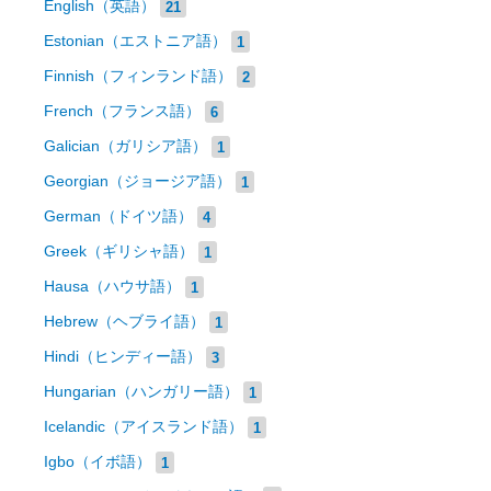
English（英語）
21
Estonian（エストニア語）
1
Finnish（フィンランド語）
2
French（フランス語）
6
Galician（ガリシア語）
1
Georgian（ジョージア語）
1
German（ドイツ語）
4
Greek（ギリシャ語）
1
Hausa（ハウサ語）
1
Hebrew（ヘブライ語）
1
Hindi（ヒンディー語）
3
Hungarian（ハンガリー語）
1
Icelandic（アイスランド語）
1
Igbo（イボ語）
1