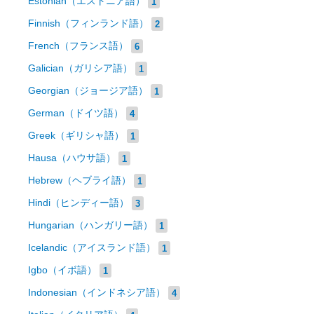
Estonian（エストニア語）
1
Finnish（フィンランド語）
2
French（フランス語）
6
Galician（ガリシア語）
1
Georgian（ジョージア語）
1
German（ドイツ語）
4
Greek（ギリシャ語）
1
Hausa（ハウサ語）
1
Hebrew（ヘブライ語）
1
Hindi（ヒンディー語）
3
Hungarian（ハンガリー語）
1
Icelandic（アイスランド語）
1
Igbo（イボ語）
1
Indonesian（インドネシア語）
4