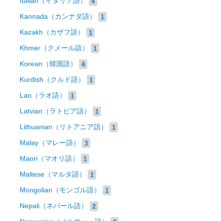
Italian（イタリア語）
4
Kannada（カンナダ語）
1
Kazakh（カザフ語）
1
Khmer（クメール語）
1
Korean（韓国語）
4
Kurdish（クルド語）
1
Lao（ラオ語）
1
Latvian（ラトビア語）
1
Lithuanian（リトアニア語）
1
Malay（マレー語）
3
Maori（マオリ語）
1
Maltese（マルタ語）
1
Mongolian（モンゴル語）
1
Nepali（ネパール語）
2