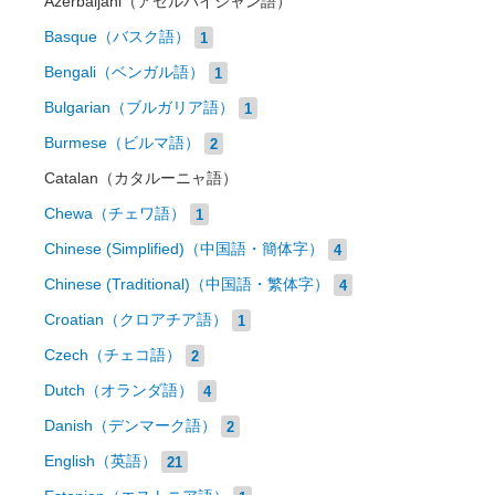
Azerbaijani（アゼルバイジャン語）
Basque（バスク語）
1
Bengali（ベンガル語）
1
Bulgarian（ブルガリア語）
1
Burmese（ビルマ語）
2
Catalan（カタルーニャ語）
Chewa（チェワ語）
1
Chinese (Simplified)（中国語・簡体字）
4
Chinese (Traditional)（中国語・繁体字）
4
Croatian（クロアチア語）
1
Czech（チェコ語）
2
Dutch（オランダ語）
4
Danish（デンマーク語）
2
English（英語）
21