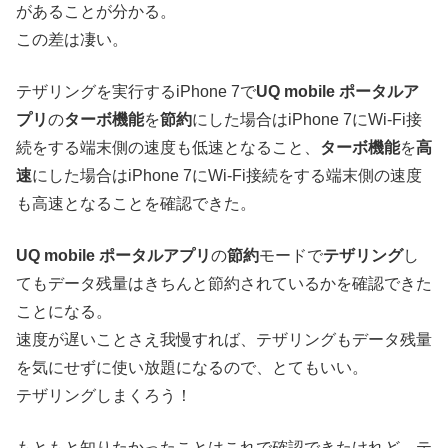
があることが分かる。
この差は凄い。
テザリングを実行するiPhone 7で
UQ mobile ポータルア
プリ
の
ターボ機能
を
節約
にした場合はiPhone 7にWi-Fi接
続をする端末側の速度も低速となること、
ターボ機能
を
高
速
にした場合はiPhone 7にWi-Fi接続をする端末側の速度
も高速となることを確認できた。
UQ mobile ポータルアプリ
の
節約
モードで
テザリング
し
てもデータ残量はきちんと節約されているかを確認できた
ことになる。
速度が遅いことさえ我慢すれば、テザリングもデータ残量
を気にせずに使い放題になるので、とてもいい。
テザリングしまくろう！
もともと知りたかったことはこれで確認できたけれど、テ