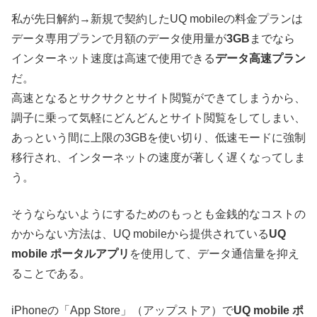
私が先日解約→新規で契約したUQ mobileの料金プランは
データ専用プランで月額のデータ使用量が
3GB
までなら
インターネット速度は高速で使用できる
データ高速プラン
だ。
高速となるとサクサクとサイト閲覧ができてしまうから、
調子に乗って気軽にどんどんとサイト閲覧をしてしまい、
あっという間に上限の3GBを使い切り、低速モードに強制
移行され、インターネットの速度が著しく遅くなってしま
う。
そうならないようにするためのもっとも金銭的なコストの
かからない方法は、UQ mobileから提供されている
UQ
mobile ポータルアプリ
を使用して、データ通信量を抑え
ることである。
iPhoneの「App Store」（アップストア）で
UQ mobile ポ