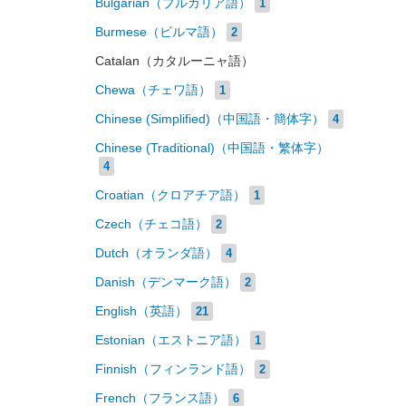
Bulgarian（ブルガリア語）
1
Burmese（ビルマ語）
2
Catalan（カタルーニャ語）
Chewa（チェワ語）
1
Chinese (Simplified)（中国語・簡体字）
4
Chinese (Traditional)（中国語・繁体字）
4
Croatian（クロアチア語）
1
Czech（チェコ語）
2
Dutch（オランダ語）
4
Danish（デンマーク語）
2
English（英語）
21
Estonian（エストニア語）
1
Finnish（フィンランド語）
2
French（フランス語）
6