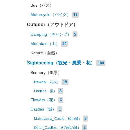
Bus（バス）
Motorcycle（バイク）
17
Outdoor（アウトドア）
Camping（キャンプ）
5
Mountain（山）
24
Nature（自然）
Sightseeing（観光・風景・花）
180
Scenery（風景）
19
firework（花火）
8
Fireflies（蛍）
Flowers（花）
6
Castles（城）
1
8
Matsuyama_Castle（松山城）
2
Other_Castles（その他の城）