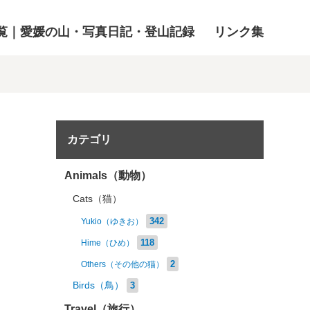
覧｜愛媛の山・写真日記・登山記録
リンク集
カテゴリ
Animals（動物）
Cats（猫）
342
Yukio（ゆきお）
118
Hime（ひめ）
2
Others（その他の猫）
Birds（鳥）
3
Travel（旅行）