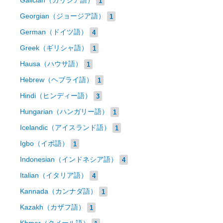
Galician（ガリシア語）
1
Georgian（ジョージア語）
1
German（ドイツ語）
4
Greek（ギリシャ語）
1
Hausa（ハウサ語）
1
Hebrew（ヘブライ語）
1
Hindi（ヒンディー語）
3
Hungarian（ハンガリー語）
1
Icelandic（アイスランド語）
1
Igbo（イボ語）
1
Indonesian（インドネシア語）
4
Italian（イタリア語）
4
Kannada（カンナダ語）
1
Kazakh（カザフ語）
1