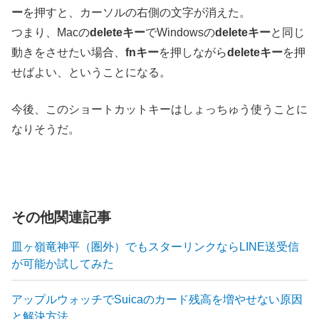
ー
を押すと、カーソルの右側の文字が消えた。
つまり、Macの
deleteキー
でWindowsの
deleteキー
と同じ
動きをさせたい場合、
fnキー
を押しながら
deleteキー
を押
せばよい、ということになる。
今後、このショートカットキーはしょっちゅう使うことに
なりそうだ。
その他関連記事
皿ヶ嶺竜神平（圏外）でもスターリンクならLINE送受信
が可能か試してみた
アップルウォッチでSuicaのカード残高を増やせない原因
と解決方法