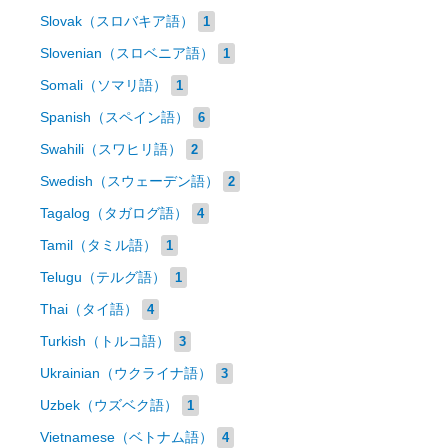
Slovak（スロバキア語）
1
Slovenian（スロベニア語）
1
Somali（ソマリ語）
1
Spanish（スペイン語）
6
Swahili（スワヒリ語）
2
Swedish（スウェーデン語）
2
Tagalog（タガログ語）
4
Tamil（タミル語）
1
Telugu（テルグ語）
1
Thai（タイ語）
4
Turkish（トルコ語）
3
Ukrainian（ウクライナ語）
3
Uzbek（ウズベク語）
1
Vietnamese（ベトナム語）
4