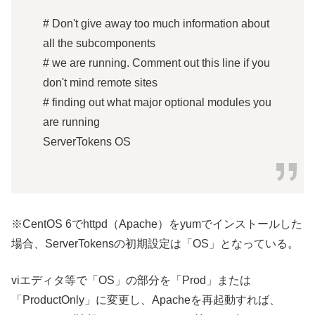
# Don't give away too much information about
all the subcomponents
# we are running. Comment out this line if you
don't mind remote sites
# finding out what major optional modules you
are running
ServerTokens OS
※CentOS 6でhttpd（Apache）をyumでインストールした
場合、ServerTokensの初期設定は「OS」となっている。
viエディタ等で「OS」の部分を「Prod」または
「ProductOnly」に変更し、Apacheを再起動すれば、