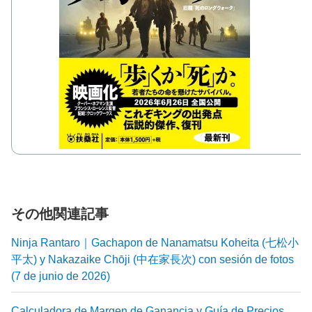
その他関連記事
Ninja Rantaro｜Gachapon de Nanamatsu Koheita (七松小
平太) y Nakazaike Chōji (中在家長次) con sesión de fotos
(7 de junio de 2026)
Calculadora de Margen de Ganancia y Guía de Precios