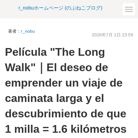
r_nobuホームページ (のぶねこブログ)
著者：
r_nobu
2026年7月 1日 23:59
Película "The Long
Walk"｜El deseo de
emprender un viaje de
caminata larga y el
descubrimiento de que
1 milla = 1.6 kilómetros