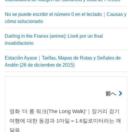
No se puede escribir el número 0 en el teclado｜Causas y
cómo solucionarlo
Darling in the Franxx (anime): Lloré por un final
insatisfactorio
Estación Ayase｜Tarifas, Mapas de Rutas y Señales de
Andén (26 de diciembre de 2015)
前へ
영화 '더 롱 워크(The Long Walk)'｜장거리 걷기
여행에 대한 동경과 1마일＝1.6킬로미터라는 깨
달음