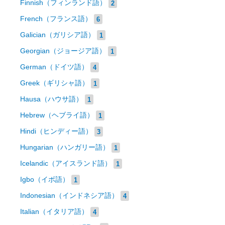
Finnish（フィンランド語）
2
French（フランス語）
6
Galician（ガリシア語）
1
Georgian（ジョージア語）
1
German（ドイツ語）
4
Greek（ギリシャ語）
1
Hausa（ハウサ語）
1
Hebrew（ヘブライ語）
1
Hindi（ヒンディー語）
3
Hungarian（ハンガリー語）
1
Icelandic（アイスランド語）
1
Igbo（イボ語）
1
Indonesian（インドネシア語）
4
Italian（イタリア語）
4