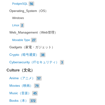
56
PostgreSQL
Operating_System（OS）
Windows
2
Linux
Web_Management（Web管理）
27
Movable Type
Gadgets（家電・ガジェット）
Crypto（暗号通貨）
38
Cybersecurity（ITセキュリティ）
3
Culture（文化）
Anime（アニメ）
57
Movies（映画）
79
Music（音楽）
45
Books（本）
372