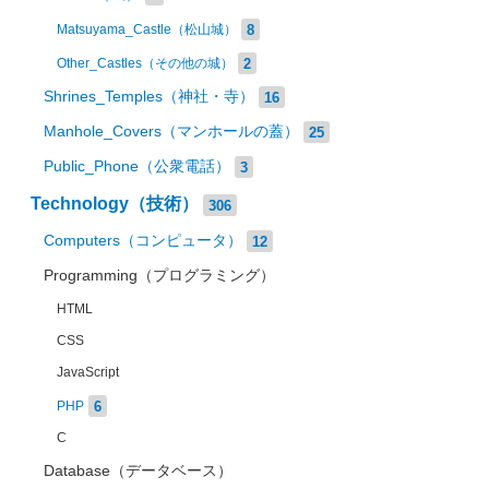
8
Matsuyama_Castle（松山城）
2
Other_Castles（その他の城）
Shrines_Temples（神社・寺）
16
Manhole_Covers（マンホールの蓋）
25
Public_Phone（公衆電話）
3
Technology（技術）
306
Computers（コンピュータ）
12
Programming（プログラミング）
HTML
CSS
JavaScript
6
PHP
C
Database（データベース）