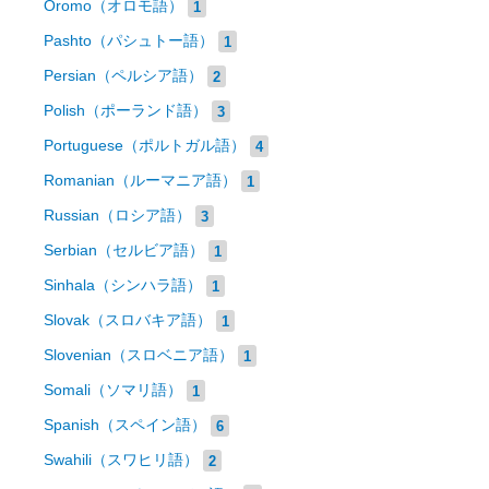
Oromo（オロモ語）
1
Pashto（パシュトー語）
1
Persian（ペルシア語）
2
Polish（ポーランド語）
3
Portuguese（ポルトガル語）
4
Romanian（ルーマニア語）
1
Russian（ロシア語）
3
Serbian（セルビア語）
1
Sinhala（シンハラ語）
1
Slovak（スロバキア語）
1
Slovenian（スロベニア語）
1
Somali（ソマリ語）
1
Spanish（スペイン語）
6
Swahili（スワヒリ語）
2