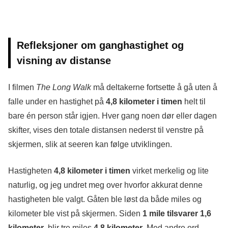
Refleksjoner om ganghastighet og
visning av distanse
I filmen
The Long Walk
må deltakerne fortsette å gå uten å
falle under en hastighet på
4,8 kilometer i timen
helt til
bare én person står igjen. Hver gang noen dør eller dagen
skifter, vises den totale distansen nederst til venstre på
skjermen, slik at seeren kan følge utviklingen.
Hastigheten
4,8 kilometer i timen
virket merkelig og lite
naturlig, og jeg undret meg over hvorfor akkurat denne
hastigheten ble valgt. Gåten ble løst da både miles og
kilometer ble vist på skjermen. Siden
1 mile tilsvarer 1,6
kilometer
, blir tre miles
4,8 kilometer
. Med andre ord