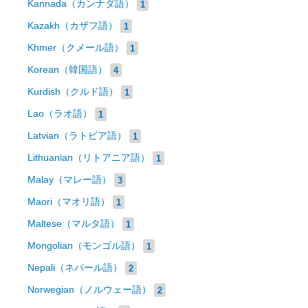
Kannada（カンナダ語）
1
Kazakh（カザフ語）
1
Khmer（クメール語）
1
Korean（韓国語）
4
Kurdish（クルド語）
1
Lao（ラオ語）
1
Latvian（ラトビア語）
1
Lithuanian（リトアニア語）
1
Malay（マレー語）
3
Maori（マオリ語）
1
Maltese（マルタ語）
1
Mongolian（モンゴル語）
1
Nepali（ネパール語）
2
Norwegian（ノルウェー語）
2