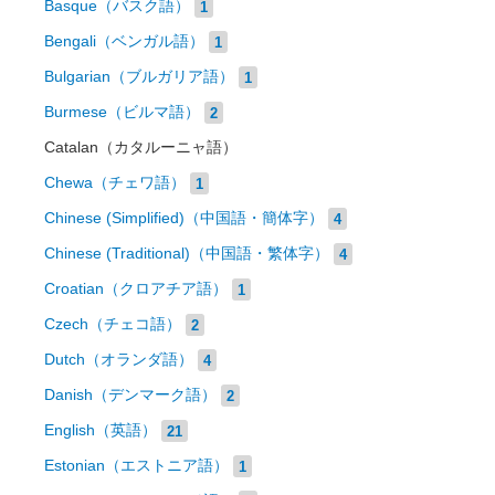
Basque（バスク語）
1
Bengali（ベンガル語）
1
Bulgarian（ブルガリア語）
1
Burmese（ビルマ語）
2
Catalan（カタルーニャ語）
Chewa（チェワ語）
1
Chinese (Simplified)（中国語・簡体字）
4
Chinese (Traditional)（中国語・繁体字）
4
Croatian（クロアチア語）
1
Czech（チェコ語）
2
Dutch（オランダ語）
4
Danish（デンマーク語）
2
English（英語）
21
Estonian（エストニア語）
1