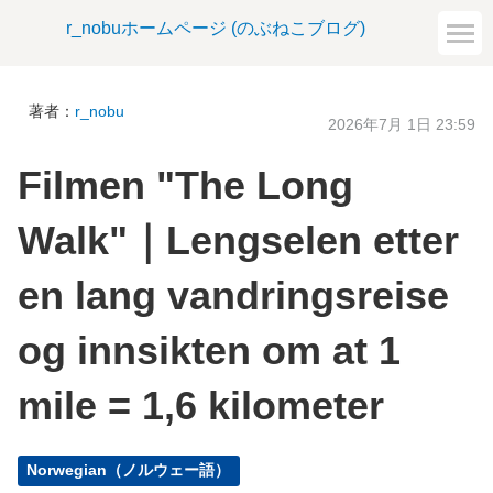
r_nobuホームページ (のぶねこブログ)
著者：
r_nobu
2026年7月 1日 23:59
Filmen "The Long
Walk"｜Lengselen etter
en lang vandringsreise
og innsikten om at 1
mile = 1,6 kilometer
Norwegian（ノルウェー語）