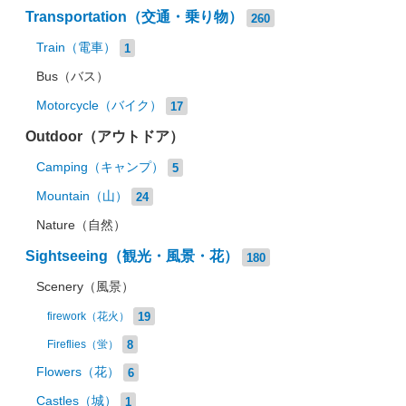
Transportation（交通・乗り物）
260
Train（電車）
1
Bus（バス）
Motorcycle（バイク）
17
Outdoor（アウトドア）
Camping（キャンプ）
5
Mountain（山）
24
Nature（自然）
Sightseeing（観光・風景・花）
180
Scenery（風景）
19
firework（花火）
8
Fireflies（蛍）
Flowers（花）
6
Castles（城）
1