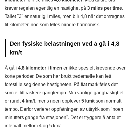
krever regelen egentlig en hastighet på
3 miles per time
.
Tallet "3" er naturlig i miles, men blir 4,8 når det omregnes
til kilometer, noe som føles mindre harmonisk.
Den fysiske belastningen ved å gå i 4,8
km/t
Å gå i
4,8 kilometer i timen
er ikke spesielt krevende over
korte perioder. De som har brukt tredemølle kan lett
forestille seg denne hastigheten. På flat mark føles det
som et litt raskere gangtempo. Min vanlige ganghastighet
er rundt
4 km/t
, mens noen opplever
5 km/t
som normalt
tempo. Derfor varierer oppfatningen av uttrykk som "noen
minutters gange fra stasjonen". Det er tryggere å anta et
intervall mellom 4 og 5 km/t.