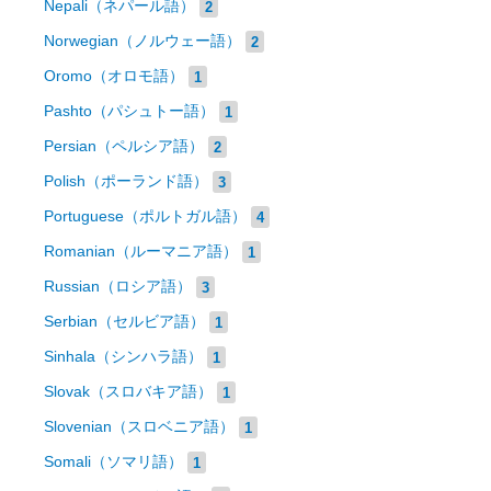
Nepali（ネパール語）
2
Norwegian（ノルウェー語）
2
Oromo（オロモ語）
1
Pashto（パシュトー語）
1
Persian（ペルシア語）
2
Polish（ポーランド語）
3
Portuguese（ポルトガル語）
4
Romanian（ルーマニア語）
1
Russian（ロシア語）
3
Serbian（セルビア語）
1
Sinhala（シンハラ語）
1
Slovak（スロバキア語）
1
Slovenian（スロベニア語）
1
Somali（ソマリ語）
1