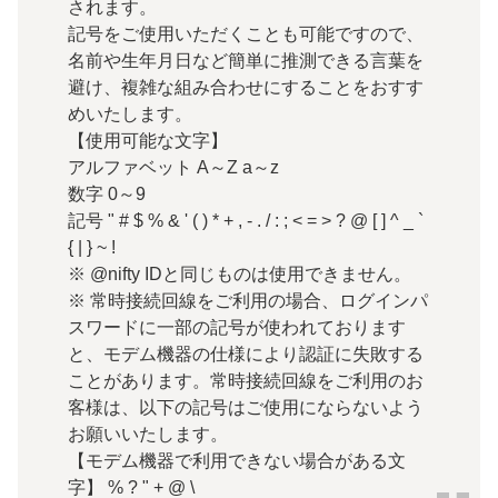
されます。
記号をご使用いただくことも可能ですので、
名前や生年月日など簡単に推測できる言葉を
避け、複雑な組み合わせにすることをおすす
めいたします。
【使用可能な文字】
アルファベット A～Z a～z
数字 0～9
記号 " # $ % & ' ( ) * + , - . / : ; < = > ? @ [ ] ^ _ `
{ | } ~ !
※ @nifty IDと同じものは使用できません。
※ 常時接続回線をご利用の場合、ログインパ
スワードに一部の記号が使われております
と、モデム機器の仕様により認証に失敗する
ことがあります。常時接続回線をご利用のお
客様は、以下の記号はご使用にならないよう
お願いいたします。
【モデム機器で利用できない場合がある文
字】 % ? " + @ \