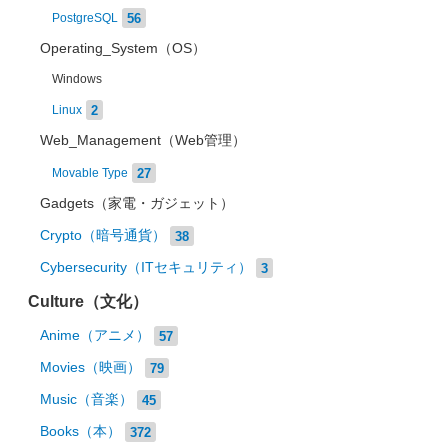
56
PostgreSQL
Operating_System（OS）
Windows
2
Linux
Web_Management（Web管理）
27
Movable Type
Gadgets（家電・ガジェット）
Crypto（暗号通貨）
38
Cybersecurity（ITセキュリティ）
3
Culture（文化）
Anime（アニメ）
57
Movies（映画）
79
Music（音楽）
45
Books（本）
372