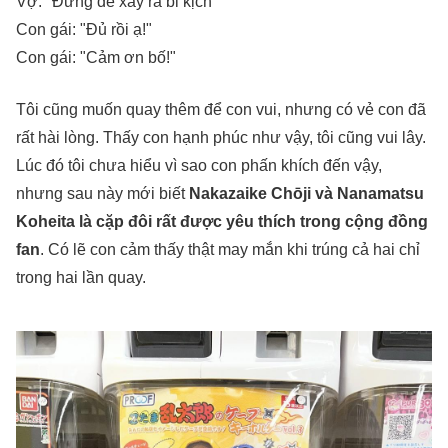
Vợ: "Đừng để xảy ra bi kịch"
Con gái: "Đủ rồi ạ!"
Con gái: "Cảm ơn bố!"
Tôi cũng muốn quay thêm để con vui, nhưng có vẻ con đã
rất hài lòng. Thấy con hạnh phúc như vậy, tôi cũng vui lây.
Lúc đó tôi chưa hiểu vì sao con phấn khích đến vậy,
nhưng sau này mới biết
Nakazaike Chōji và Nanamatsu
Koheita là cặp đôi rất được yêu thích trong cộng đồng
fan
. Có lẽ con cảm thấy thật may mắn khi trúng cả hai chỉ
trong hai lần quay.