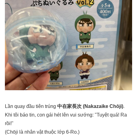
Lần quay đầu tiên trúng
中在家長次 (Nakazaike Chōji)
.
Khi tôi báo tin, con gái hét lên vui sướng: "Tuyệt quá! Ra
rồi!"
(Chōji là nhân vật thuộc lớp 6-Ro.)