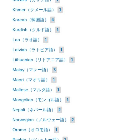
Khmer（クメール語）
1
Korean（韓国語）
4
Kurdish（クルド語）
1
Lao（ラオ語）
1
Latvian（ラトビア語）
1
Lithuanian（リトアニア語）
1
Malay（マレー語）
3
Maori（マオリ語）
1
Maltese（マルタ語）
1
Mongolian（モンゴル語）
1
Nepali（ネパール語）
2
Norwegian（ノルウェー語）
2
Oromo（オロモ語）
1
Pashto（パシュトー語）
1