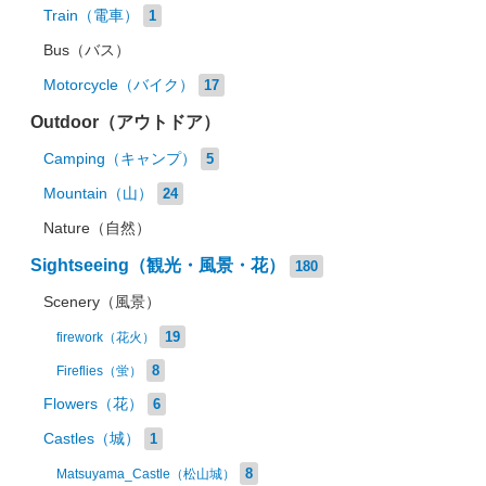
Train（電車）
1
Bus（バス）
Motorcycle（バイク）
17
Outdoor（アウトドア）
Camping（キャンプ）
5
Mountain（山）
24
Nature（自然）
Sightseeing（観光・風景・花）
180
Scenery（風景）
19
firework（花火）
8
Fireflies（蛍）
Flowers（花）
6
Castles（城）
1
8
Matsuyama_Castle（松山城）