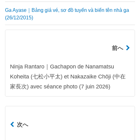
Ga Ayase｜Bảng giá vé, sơ đồ tuyến và biển tên nhà ga
(26/12/2015)
前へ
Ninja Rantaro｜Gachapon de Nanamatsu
Koheita (七松小平太) et Nakazaike Chōji (中在
家長次) avec séance photo (7 juin 2026)
次へ