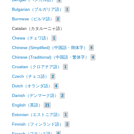
Bulgarian（ブルガリア語）
1
Burmese（ビルマ語）
2
Catalan（カタルーニャ語）
Chewa（チェワ語）
1
Chinese (Simplified)（中国語・簡体字）
4
Chinese (Traditional)（中国語・繁体字）
4
Croatian（クロアチア語）
1
Czech（チェコ語）
2
Dutch（オランダ語）
4
Danish（デンマーク語）
2
English（英語）
21
Estonian（エストニア語）
1
Finnish（フィンランド語）
2
French（フランス語）
6