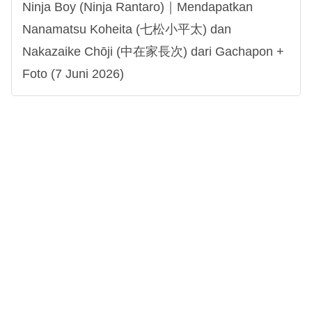
Ninja Boy (Ninja Rantaro)｜Mendapatkan
Nanamatsu Koheita (七松小平太) dan
Nakazaike Chōji (中在家長次) dari Gachapon +
Foto (7 Juni 2026)