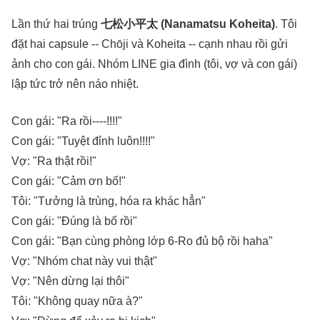
Lần thứ hai trúng
七松小平太 (Nanamatsu Koheita)
. Tôi
đặt hai capsule -- Chōji và Koheita -- cạnh nhau rồi gửi
ảnh cho con gái. Nhóm LINE gia đình (tôi, vợ và con gái)
lập tức trở nên náo nhiệt.
Con gái: "Ra rồi----!!!!"
Con gái: "Tuyệt đỉnh luôn!!!!"
Vợ: "Ra thật rồi!"
Con gái: "Cảm ơn bố!"
Tôi: "Tưởng là trùng, hóa ra khác hẳn"
Con gái: "Đúng là bố rồi"
Con gái: "Bạn cùng phòng lớp 6-Ro đủ bộ rồi haha"
Vợ: "Nhóm chat này vui thật"
Vợ: "Nên dừng lại thôi"
Tôi: "Không quay nữa à?"