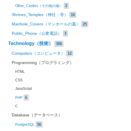
2
Other_Castles（その他の城）
Shrines_Temples（神社・寺）
16
Manhole_Covers（マンホールの蓋）
25
Public_Phone（公衆電話）
3
Technology（技術）
306
Computers（コンピュータ）
12
Programming（プログラミング）
HTML
CSS
JavaScript
6
PHP
C
Database（データベース）
56
PostgreSQL