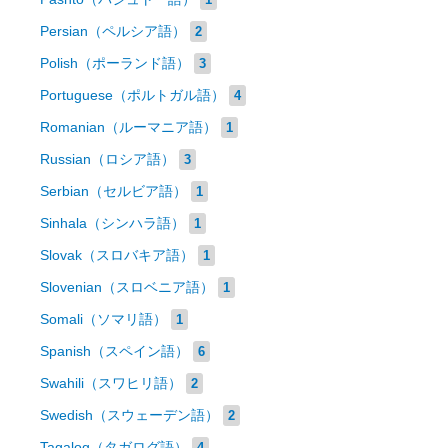
Persian（ペルシア語）
2
Polish（ポーランド語）
3
Portuguese（ポルトガル語）
4
Romanian（ルーマニア語）
1
Russian（ロシア語）
3
Serbian（セルビア語）
1
Sinhala（シンハラ語）
1
Slovak（スロバキア語）
1
Slovenian（スロベニア語）
1
Somali（ソマリ語）
1
Spanish（スペイン語）
6
Swahili（スワヒリ語）
2
Swedish（スウェーデン語）
2
Tagalog（タガログ語）
4