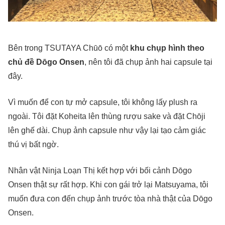
Bên trong TSUTAYA Chūō có một
khu chụp hình theo
chủ đề Dōgo Onsen
, nên tôi đã chụp ảnh hai capsule tại
đây.
Vì muốn để con tự mở capsule, tôi không lấy plush ra
ngoài. Tôi đặt Koheita lên thùng rượu sake và đặt Chōji
lên ghế dài. Chụp ảnh capsule như vậy lại tạo cảm giác
thú vị bất ngờ.
Nhân vật Ninja Loạn Thị kết hợp với bối cảnh Dōgo
Onsen thật sự rất hợp. Khi con gái trở lại Matsuyama, tôi
muốn đưa con đến chụp ảnh trước tòa nhà thật của Dōgo
Onsen.