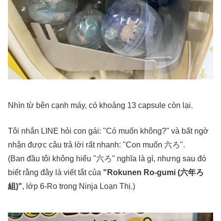
Nhìn từ bên cạnh máy, có khoảng 13 capsule còn lại.
Tôi nhắn LINE hỏi con gái: "Có muốn không?" và bất ngờ
nhận được câu trả lời rất nhanh: "Con muốn 六ろ".
(Ban đầu tôi không hiểu "六ろ" nghĩa là gì, nhưng sau đó
biết rằng đây là viết tắt của
"Rokunen Ro-gumi (六年ろ
組)"
, lớp 6-Ro trong Ninja Loạn Thị.)