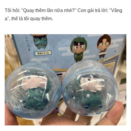
Tôi hỏi: "Quay thêm lần nữa nhé?" Con gái trả lời: "Vâng
ạ", thế là tôi quay thêm.