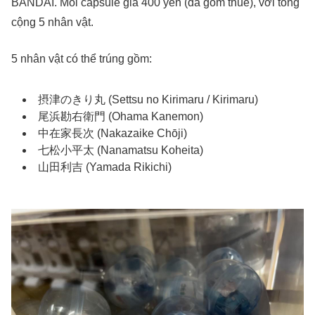
BANDAI. Mỗi capsule giá 400 yên (đã gồm thuế), với tổng
cộng 5 nhân vật.
5 nhân vật có thể trúng gồm:
摂津のきり丸 (Settsu no Kirimaru / Kirimaru)
尾浜勘右衛門 (Ohama Kanemon)
中在家長次 (Nakazaike Chōji)
七松小平太 (Nanamatsu Koheita)
山田利吉 (Yamada Rikichi)