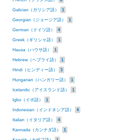
Galician（ガリシア語）
1
Georgian（ジョージア語）
1
German（ドイツ語）
4
Greek（ギリシャ語）
1
Hausa（ハウサ語）
1
Hebrew（ヘブライ語）
1
Hindi（ヒンディー語）
3
Hungarian（ハンガリー語）
1
Icelandic（アイスランド語）
1
Igbo（イボ語）
1
Indonesian（インドネシア語）
4
Italian（イタリア語）
4
Kannada（カンナダ語）
1
Kazakh（カザフ語）
1