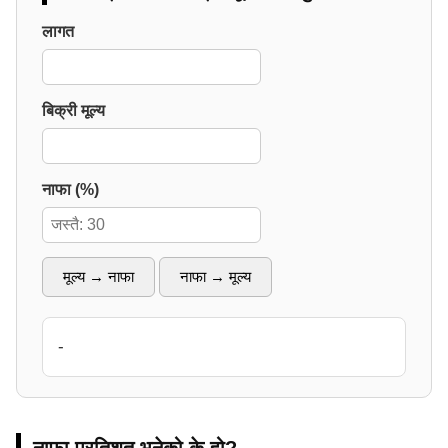
लागत
बिक्री मूल्य
नाफा (%)
मूल्य → नाफा
नाफा → मूल्य
-