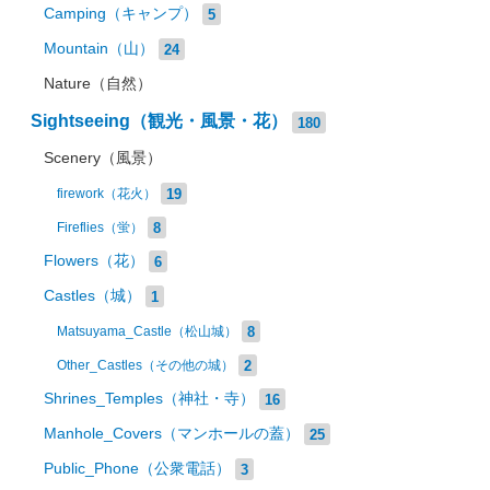
Camping（キャンプ）
5
Mountain（山）
24
Nature（自然）
Sightseeing（観光・風景・花）
180
Scenery（風景）
19
firework（花火）
8
Fireflies（蛍）
Flowers（花）
6
Castles（城）
1
8
Matsuyama_Castle（松山城）
2
Other_Castles（その他の城）
Shrines_Temples（神社・寺）
16
Manhole_Covers（マンホールの蓋）
25
Public_Phone（公衆電話）
3