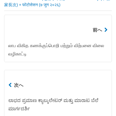
家長次) + फोटोसेसन (७ जुन २०२६)
前へ
லாப விகித கணக்குப்பொறி மற்றும் விற்பனை விலை
வழிகாட்டி
次へ
ಲಾಭದ ಪ್ರಮಾಣ ಕ್ಯಾಲ್ಕುಲೇಟರ್ ಮತ್ತು ಮಾರಾಟ ಬೆಲೆ
ಮಾರ್ಗದರ್ಶಿ