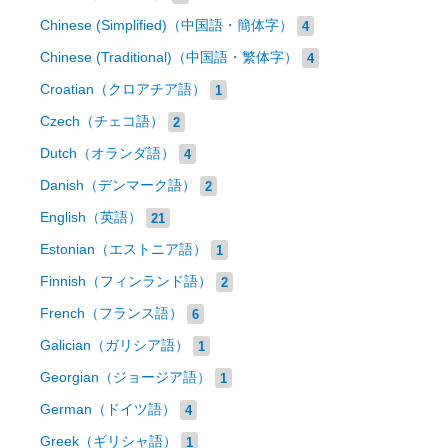
Chinese (Simplified)（中国語・簡体字）
4
Chinese (Traditional)（中国語・繁体字）
4
Croatian（クロアチア語）
1
Czech（チェコ語）
2
Dutch（オランダ語）
4
Danish（デンマーク語）
2
English（英語）
21
Estonian（エストニア語）
1
Finnish（フィンランド語）
2
French（フランス語）
6
Galician（ガリシア語）
1
Georgian（ジョージア語）
1
German（ドイツ語）
4
Greek（ギリシャ語）
1