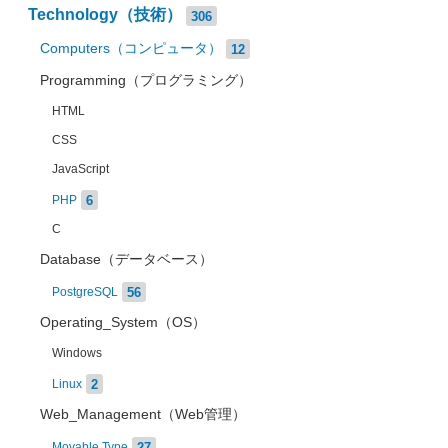
Technology（技術）
306
Computers（コンピュータ）
12
Programming（プログラミング）
HTML
CSS
JavaScript
6
PHP
C
Database（データベース）
56
PostgreSQL
Operating_System（OS）
Windows
2
Linux
Web_Management（Web管理）
27
Movable Type