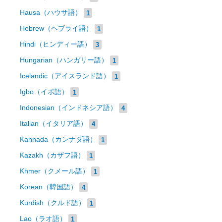
Hausa（ハウサ語）
1
Hebrew（ヘブライ語）
1
Hindi（ヒンディー語）
3
Hungarian（ハンガリー語）
1
Icelandic（アイスランド語）
1
Igbo（イボ語）
1
Indonesian（インドネシア語）
4
Italian（イタリア語）
4
Kannada（カンナダ語）
1
Kazakh（カザフ語）
1
Khmer（クメール語）
1
Korean（韓国語）
4
Kurdish（クルド語）
1
Lao（ラオ語）
1