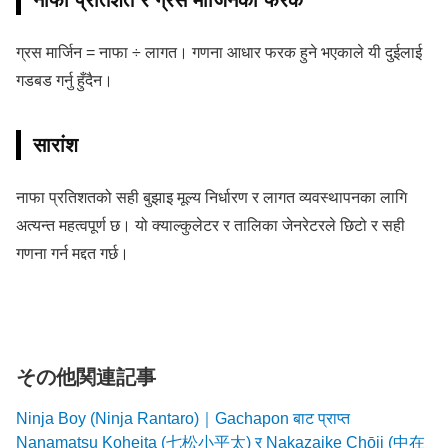
नाफा प्रतिशत र ग्रस मार्जिनको फरक
ग्रस मार्जिन = नाफा ÷ लागत। गणना आधार फरक हुने भएकाले यी दुईलाई
गडबड गर्नु हुँदैन।
सारांश
नाफा प्रतिशतको सही बुझाइ मूल्य निर्धारण र लागत व्यवस्थापनका लागि
अत्यन्त महत्वपूर्ण छ। यो क्याल्कुलेटर र तालिका जेनरेटरले छिटो र सही
गणना गर्न मद्दत गर्छ।
その他関連記事
Ninja Boy (Ninja Rantaro)｜Gachapon बाट प्राप्त
Nanamatsu Koheita (七松小平太) र Nakazaike Chōji (中在