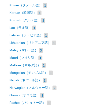
Khmer（クメール語）
1
Korean（韓国語）
4
Kurdish（クルド語）
1
Lao（ラオ語）
1
Latvian（ラトビア語）
1
Lithuanian（リトアニア語）
1
Malay（マレー語）
3
Maori（マオリ語）
1
Maltese（マルタ語）
1
Mongolian（モンゴル語）
1
Nepali（ネパール語）
2
Norwegian（ノルウェー語）
2
Oromo（オロモ語）
1
Pashto（パシュトー語）
1