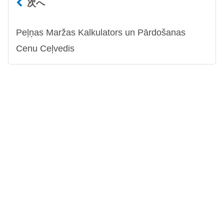
次へ
Peļņas Maržas Kalkulators un Pārdošanas
Cenu Ceļvedis