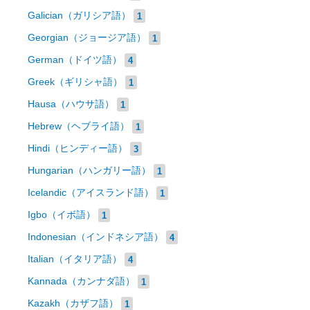
Galician（ガリシア語）
1
Georgian（ジョージア語）
1
German（ドイツ語）
4
Greek（ギリシャ語）
1
Hausa（ハウサ語）
1
Hebrew（ヘブライ語）
1
Hindi（ヒンディー語）
3
Hungarian（ハンガリー語）
1
Icelandic（アイスランド語）
1
Igbo（イボ語）
1
Indonesian（インドネシア語）
4
Italian（イタリア語）
4
Kannada（カンナダ語）
1
Kazakh（カザフ語）
1