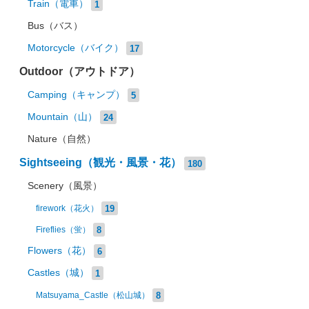
Train（電車）
1
Bus（バス）
Motorcycle（バイク）
17
Outdoor（アウトドア）
Camping（キャンプ）
5
Mountain（山）
24
Nature（自然）
Sightseeing（観光・風景・花）
180
Scenery（風景）
19
firework（花火）
8
Fireflies（蛍）
Flowers（花）
6
Castles（城）
1
8
Matsuyama_Castle（松山城）