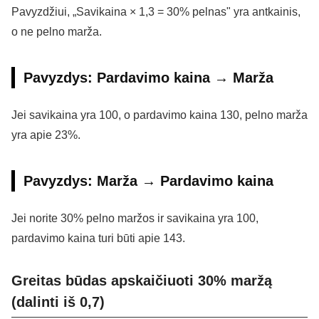
Pavyzdžiui, „Savikaina × 1,3 = 30% pelnas" yra antkainis,
o ne pelno marža.
Pavyzdys: Pardavimo kaina → Marža
Jei savikaina yra 100, o pardavimo kaina 130, pelno marža
yra apie 23%.
Pavyzdys: Marža → Pardavimo kaina
Jei norite 30% pelno maržos ir savikaina yra 100,
pardavimo kaina turi būti apie 143.
Greitas būdas apskaičiuoti 30% maržą
(dalinti iš 0,7)