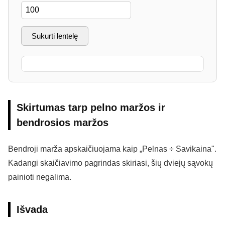
Sukurti lentelę
Skirtumas tarp pelno maržos ir
bendrosios maržos
Bendroji marža apskaičiuojama kaip „Pelnas ÷ Savikaina".
Kadangi skaičiavimo pagrindas skiriasi, šių dviejų sąvokų
painioti negalima.
Išvada