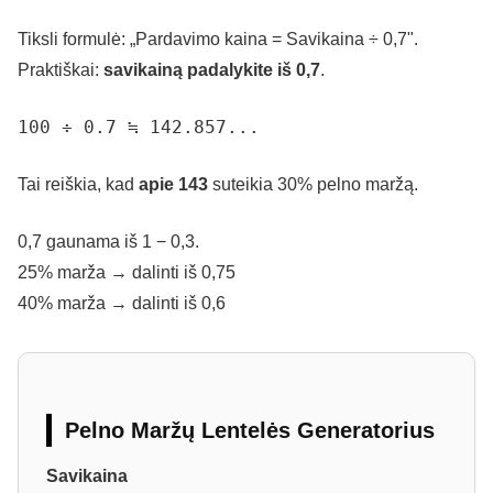
Tiksli formulė: „Pardavimo kaina = Savikaina ÷ 0,7".
Praktiškai:
savikainą padalykite iš 0,7
.
100 ÷ 0.7 ≒ 142.857...
Tai reiškia, kad
apie 143
suteikia 30% pelno maržą.
0,7 gaunama iš 1 − 0,3.
25% marža → dalinti iš 0,75
40% marža → dalinti iš 0,6
Pelno Maržų Lentelės Generatorius
Savikaina