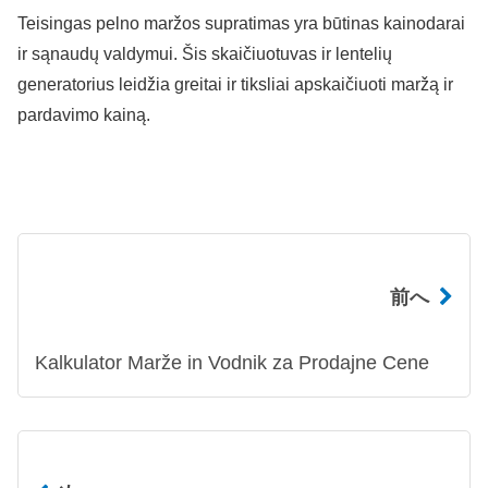
Teisingas pelno maržos supratimas yra būtinas kainodarai
ir sąnaudų valdymui. Šis skaičiuotuvas ir lentelių
generatorius leidžia greitai ir tiksliai apskaičiuoti maržą ir
pardavimo kainą.
前へ
Kalkulator Marže in Vodnik za Prodajne Cene