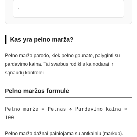
-
Kas yra pelno marža?
Pelno marža parodo, kiek pelno gaunate, palyginti su
pardavimo kaina. Tai svarbus rodiklis kainodarai ir
sąnaudų kontrolei.
Pelno maržos formulė
Pelno marža = Pelnas ÷ Pardavimo kaina ×
100
Pelno marža dažnai painiojama su antkainiu (markup).