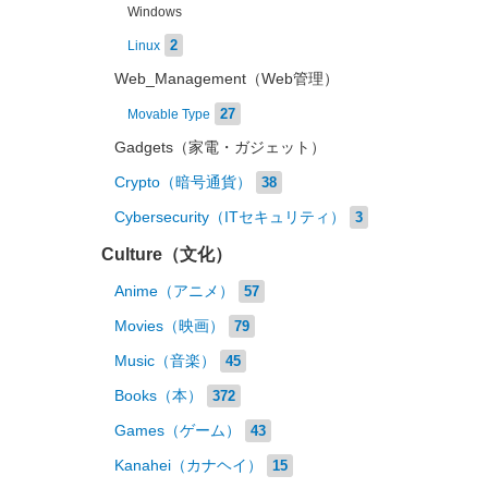
Windows
2
Linux
Web_Management（Web管理）
27
Movable Type
Gadgets（家電・ガジェット）
Crypto（暗号通貨）
38
Cybersecurity（ITセキュリティ）
3
Culture（文化）
Anime（アニメ）
57
Movies（映画）
79
Music（音楽）
45
Books（本）
372
Games（ゲーム）
43
Kanahei（カナヘイ）
15