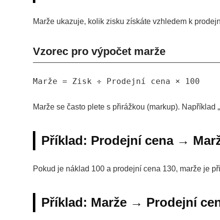
Marže ukazuje, kolik zisku získáte vzhledem k prodejní
Vzorec pro výpočet marže
Marže = Zisk ÷ Prodejní cena × 100
Marže se často plete s přirážkou (markup). Například 
Příklad: Prodejní cena → Mar
Pokud je náklad 100 a prodejní cena 130, marže je př
Příklad: Marže → Prodejní ce