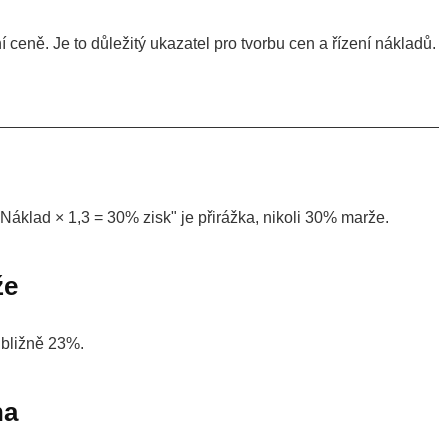
 ceně. Je to důležitý ukazatel pro tvorbu cen a řízení nákladů.
„Náklad × 1,3 = 30% zisk" je přirážka, nikoli 30% marže.
že
ibližně 23%.
na