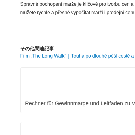
Správné pochopení marže je klíčové pro tvorbu cen a 
můžete rychle a přesně vypočítat marži i prodejní cen
その他関連記事
Film „The Long Walk"｜Touha po dlouhé pěší cestě a zj
Rechner für Gewinnmarge und Leitfaden zu V