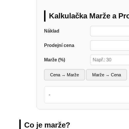
Kalkulačka Marže a Pr
Náklad
Prodejní cena
Marže (%)
Cena → Marže
Marže → Cena
-
Co je marže?