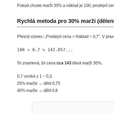
Pokud chcete marži 30% a náklad je 100, prodejní cen
Rychlá metoda pro 30% marži (dělení
Přesný vzorec: „Prodejní cena = Náklad ÷ 0,7". V pr
100 ÷ 0.7 ≒ 142.857...
To znamená, že cena
cca 143
dává marži 30%.
0,7 vzniká z 1 − 0,3.
25% marže → dělit 0,75
40% marže → dělit 0,6