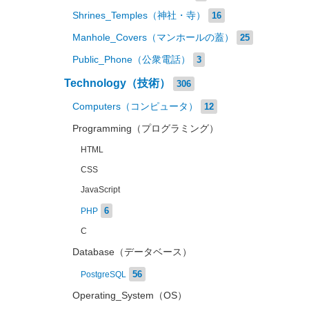
Shrines_Temples（神社・寺）
16
Manhole_Covers（マンホールの蓋）
25
Public_Phone（公衆電話）
3
Technology（技術）
306
Computers（コンピュータ）
12
Programming（プログラミング）
HTML
CSS
JavaScript
6
PHP
C
Database（データベース）
56
PostgreSQL
Operating_System（OS）