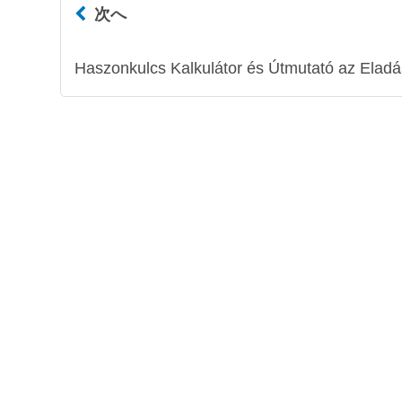
次へ
Haszonkulcs Kalkulátor és Útmutató az Eladá