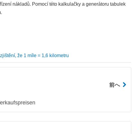
řízení nákladů. Pomocí této kalkulačky a generátoru tabulek
u.
ištění, že 1 míle = 1,6 kilometru
前へ
erkaufspreisen