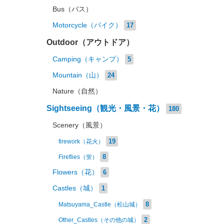
Bus（バス）
Motorcycle（バイク）
17
Outdoor（アウトドア）
Camping（キャンプ）
5
Mountain（山）
24
Nature（自然）
Sightseeing（観光・風景・花）
180
Scenery（風景）
19
firework（花火）
8
Fireflies（蛍）
Flowers（花）
6
Castles（城）
1
8
Matsuyama_Castle（松山城）
2
Other_Castles（その他の城）