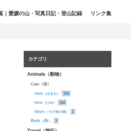
覧｜愛媛の山・写真日記・登山記録
リンク集
カテゴリ
Animals（動物）
Cats（猫）
342
Yukio（ゆきお）
118
Hime（ひめ）
2
Others（その他の猫）
Birds（鳥）
3
Travel（旅行）