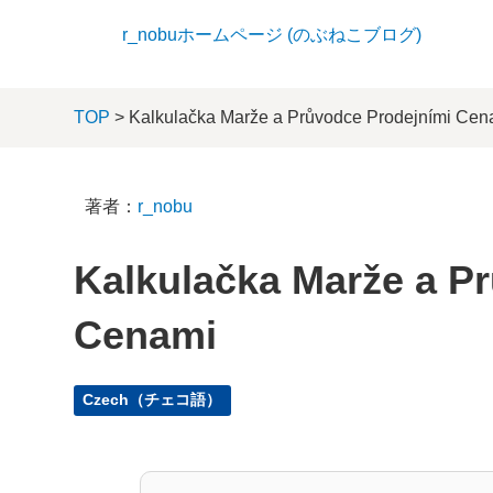
r_nobuホームページ (のぶねこブログ)
TOP
> Kalkulačka Marže a Průvodce Prodejními Cen
著者：
r_nobu
Kalkulačka Marže a P
Cenami
Czech（チェコ語）