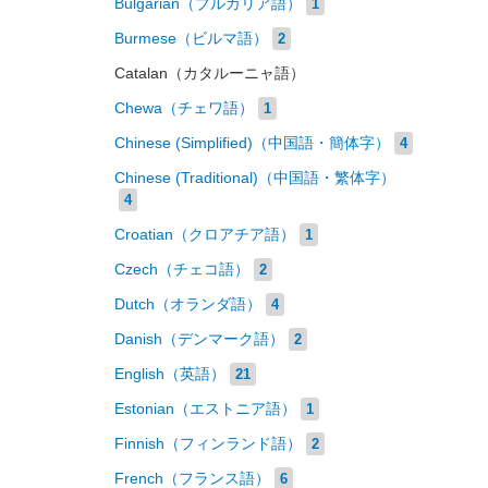
Bulgarian（ブルガリア語）
1
Burmese（ビルマ語）
2
Catalan（カタルーニャ語）
Chewa（チェワ語）
1
Chinese (Simplified)（中国語・簡体字）
4
Chinese (Traditional)（中国語・繁体字）
4
Croatian（クロアチア語）
1
Czech（チェコ語）
2
Dutch（オランダ語）
4
Danish（デンマーク語）
2
English（英語）
21
Estonian（エストニア語）
1
Finnish（フィンランド語）
2
French（フランス語）
6