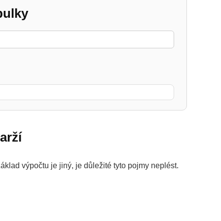
bulky
arží
klad výpočtu je jiný, je důležité tyto pojmy neplést.