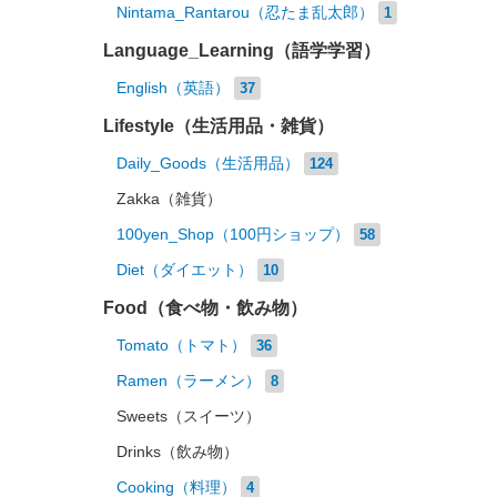
Nintama_Rantarou（忍たま乱太郎）
1
Language_Learning（語学学習）
English（英語）
37
Lifestyle（生活用品・雑貨）
Daily_Goods（生活用品）
124
Zakka（雑貨）
100yen_Shop（100円ショップ）
58
Diet（ダイエット）
10
Food（食べ物・飲み物）
Tomato（トマト）
36
Ramen（ラーメン）
8
Sweets（スイーツ）
Drinks（飲み物）
Cooking（料理）
4