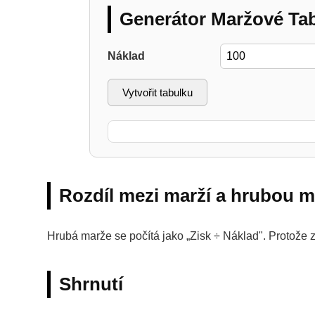
Generátor Maržové Ta
Náklad
Vytvořit tabulku
Rozdíl mezi marží a hrubou m
Hrubá marže se počítá jako „Zisk ÷ Náklad". Protože zá
Shrnutí