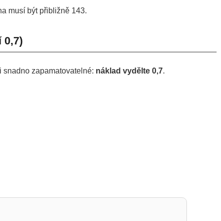
a musí být přibližně 143.
 0,7)
axi snadno zapamatovatelné:
náklad vydělte 0,7
.