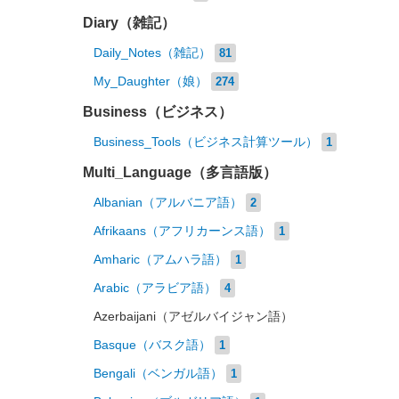
Diary（雑記）
Daily_Notes（雑記）
81
My_Daughter（娘）
274
Business（ビジネス）
Business_Tools（ビジネス計算ツール）
1
Multi_Language（多言語版）
Albanian（アルバニア語）
2
Afrikaans（アフリカーンス語）
1
Amharic（アムハラ語）
1
Arabic（アラビア語）
4
Azerbaijani（アゼルバイジャン語）
Basque（バスク語）
1
Bengali（ベンガル語）
1